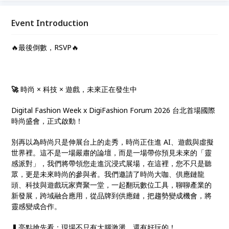
Games 最新的虛擬人類，虛擬試衣以及 Fashion in
Gaming Awards 遊戲時尚設計師全球首選發表會。好
Event Introduction
學好玩，第一手國際交流，拓展人脈，機會難得，不可
錯過！
🔥最後倒數，RSVP🔥
🚀
時尚 × 科技 × 遊戲，未來正在發生中
Digital Fashion Week x DigiFashion Forum 2026 台北首場國際
時尚盛會，正式啟動！
別再以為時尚只是伸展台上的走秀，時尚正住進 AI、遊戲與虛擬
世界裡。這不是一場嚴肅的論壇，而是一場帶你預見未來的「靈
感派對」，我們將帶領您走進沉浸式展場，在這裡，您不只是聽
眾，更是未來時尚的參與者。我們邀請了時尚大咖、供應鏈龍
頭、科技與遊戲玩家齊聚一堂，一起翻玩數位工具，聊聊產業的
新發展，跨域融合應用，從品牌到供應鏈，把趨勢變成機會，將
靈感變成合作。
▍亮點搶先看：現場不只有大腦激盪，還有好玩的！