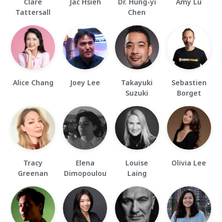
Clare
Jac Hsieh
Dr. Hung-yi
Amy Lu
Tattersall
Chen
Alice Chang
Joey Lee
Takayuki
Sebastien
Suzuki
Borget
Tracy
Elena
Louise
Olivia Lee
Greenan
Dimopoulou
Laing