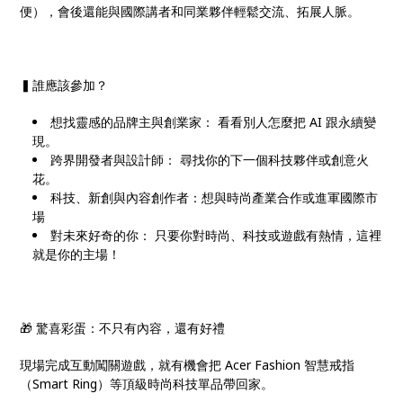
便），會後還能與國際講者和同業夥伴輕鬆交流、拓展人脈。
▍誰應該參加？
想找靈感的品牌主與創業家： 看看別人怎麼把 AI 跟永續變
現。
跨界開發者與設計師： 尋找你的下一個科技夥伴或創意火
花。
科技、新創與內容創作者：想與時尚產業合作或進軍國際市
場
對未來好奇的你： 只要你對時尚、科技或遊戲有熱情，這裡
就是你的主場！
🎁 驚喜彩蛋：不只有內容，還有好禮
現場完成互動闖關遊戲，就有機會把 Acer Fashion 智慧戒指
（Smart Ring）等頂級時尚科技單品帶回家。