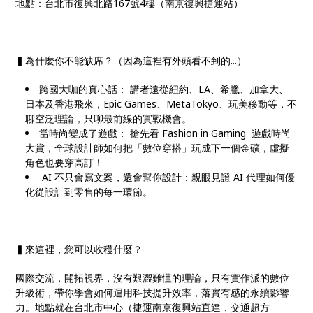
地點：台北市復興北路167號4樓（南京復興捷運站）
▍為什麼你不能缺席？（因為這裡有外頭看不到的...）
跨國大咖的真心話： 講者遠從紐約、LA、希臘、加拿大、
日本及香港飛來，Epic Games、MetaTokyo、玩美移動等，不
聊空泛理論，只聊最前線的實戰機會。
當時尚變成了遊戲： 搶先看 Fashion in Gaming 遊戲時尚
大賞，全球設計師如何把「數位穿搭」玩成下一個金礦，虛擬
角色也要穿高訂！
AI 不只會寫文案，還會幫你設計：親眼見證 AI 代理如何優
化從設計到零售的每一環節。
▍來這裡，您可以收穫什麼？
國際交流，開拓視界，沒有艱澀難懂的理論，只有實作派的數位
升級術，帶你學會如何運用科技提升效率，落實有感的永續影響
力。地點就在台北市中心（捷運南京復興站直達，交通超方