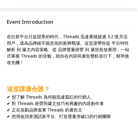
與實作，讓你在短期內晉升數位媒體達人！
Event Introduction
在社群平台日益競爭的時代，Threads 迅速累積超過 3.2 億月活
用戶，成為品牌絕不能忽視的新興戰場。這堂課帶你從 平台特性
解析 到 爆文內容策略、從 品牌聲量經營 到 廣告投放應用，一站
式掌握 Threads 的全貌，助你在內容與廣告雙軌並行下，精準搶
攻先機！
這堂課適合誰？
✔ 想了解 Threads 為何能迅速竄紅的行銷人
✔ 對 Threads 經營與爆文技巧有興趣的內容創作者
✔ 正在規劃品牌進軍 Threads 的廣告主
✔ 想用低預算測試新平台、打造聲量突破口的行銷團隊