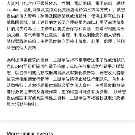
人資料（包含但不限於姓名、性別、電話號碼、電子信箱、網站
cookie、活動肖像及去識別化資訊處理於第三方等方式）。就您
提供的個人資料，除涉及國際業務或活動外，僅供主辦單位於中
華民國領域，於上述目的之必要合理範圍內加以利用至前述蒐集
目的消失時為止，主辦單位將妥善保存和保護，並遵守相關法令
的規範。若您希望停止蒐集、處理、利用或刪除您的個人資料，
請聯繫聯絡信箱，主辦單位將立即停止蒐集、利用、處理，並刪
除您的個人資料。
為利提供更優質的服務，主辦單位得不定期發送電子報或活動訊
息(EDM)至您所提供的電子信箱，或以任何形式之行銷平台聯繫
您，以提供相關活動或服務資訊及客製化廣告等。若您收到聯繫
後表示拒絕接受行銷時，主辦單位將停止發送行銷訊息。為利本
活動執行，若您拒絕提供相關必要之個人資料，主辦單位將無法
進行必要之審核及處理作業，您的權益可能會有所影響。 且若您
提供錯誤不實或具誤導性之資料，主辦單位有權審核及取消您參
與本活動的權利。
More similar events