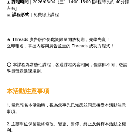
🗓️
課程時間
｜2026/03/04（三）14:00-15:00 [課程時長約 40分鐘
左右]
💻
課程形式
｜免費線上課程
🔥 Threads 廣告版位仍處於限量開放初期，先學先贏！
立即報名，掌握內容與廣告並重的 Threads 成功方程式！
⭕ 本課程為常態性課程，各週課程內容相同，僅講師不同，敬請
學員留意選課規劃。
本活動注意事項
1. 當您報名本活動時，視為您事先已知悉並同意接受本活動注意
事項。
2. 主辦單位保留最終修改、變更、暫停、終止及解釋本活動之權
利。