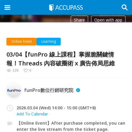
Share
Open with app
Online Event
Learning
03/04【funPro 線上課程】掌握脆關鍵情
報！Threads 內容破圈術 x 廣告佈局思維
228
6
funPro數位行銷研究院
2026.03.04 (Wed) 14:00 - 15:00 (GMT+8)
Add To Calendar
【Online Event】After purchase completed, you can
enter the live stream from the ticket page.