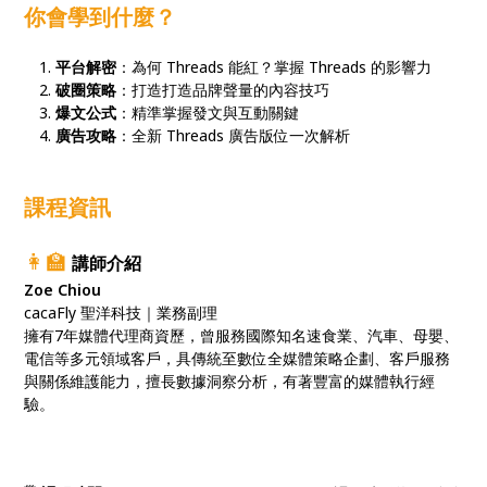
你會學到什麼？
平台解密
：為何 Threads 能紅？掌握 Threads 的影響力
破圈策略
：打造打造品牌聲量的內容技巧
爆文公式
：精準掌握發文與互動關鍵
廣告攻略
：全新 Threads 廣告版位一次解析
課程資訊
👩‍🏫
講師介紹
Zoe Chiou
cacaFly 聖洋科技｜業務副理
擁有7年媒體代理商資歷，曾服務國際知名速食業、汽車、母嬰、
電信等多元領域客戶，具傳統至數位全媒體策略企劃、客戶服務
與關係維護能力，擅長數據洞察分析，有著豐富的媒體執行經
驗。