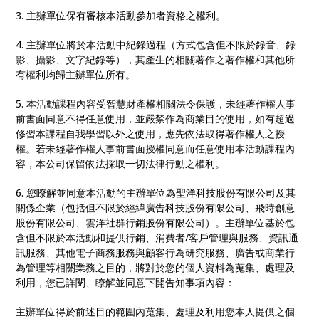
3. 主辦單位保有審核本活動參加者資格之權利。
4. 主辦單位將於本活動中紀錄過程（方式包含但不限於錄音、錄
影、攝影、文字紀錄等），其產生的相關著作之著作權和其他所
有權利均歸主辦單位所有。
5. 本活動課程內容受智慧財產權相關法令保護，未經著作權人事
前書面同意不得任意使用，並嚴禁作為商業目的使用，如有超過
修習本課程自我學習以外之使用，應先依法取得著作權人之授
權。若未經著作權人事前書面授權同意而任意使用本活動課程內
容，本公司保留依法採取一切法律行動之權利。
6. 您瞭解並同意本活動的主辦單位為聖洋科技股份有限公司及其
關係企業（包括但不限於經緯廣告科技股份有限公司、飛時創意
股份有限公司、雲洋社群行銷股份有限公司）。主辦單位基於包
含但不限於本活動和提供行銷、消費者/客戶管理與服務、資訊通
訊服務、其他電子商務服務與顧客行為研究服務、廣告或商業行
為管理等相關業務之目的，將對於您的個人資料為蒐集、處理及
利用，您已詳閱、瞭解並同意下開告知事項內容：
主辦單位得於前述目的範圍內蒐集、處理及利用您本人提供之個