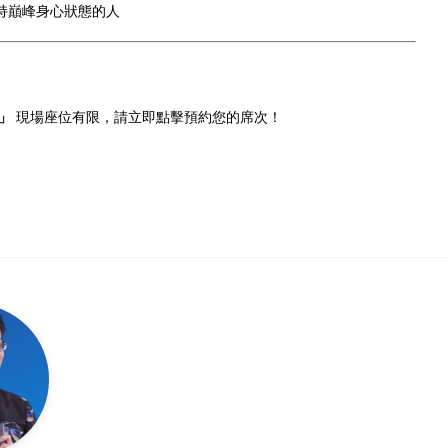
持巔峰身心狀態的人
！
」
現場座位有限，請立即點擊預約您的席次！