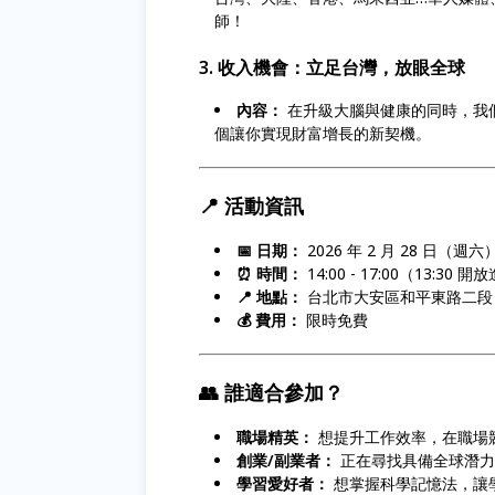
師！
3. 收入機會：立足台灣，放眼全球
內容：
在升級大腦與健康的同時，我
個讓你實現財富增長的新契機。
📍 活動資訊
📅 日期：
2026 年 2 月 28 日（週六
⏰ 時間：
14:00 - 17:00（13:30 
📍 地點：
台北市大安區和平東路二段 201
💰 費用：
限時免費
👥 誰適合參加？
職場精英：
想提升工作效率，在職場
創業/副業者：
正在尋找具備全球潛力
學習愛好者：
想掌握科學記憶法，讓