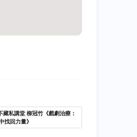
+不藏私講堂 柳冠竹《戲劇治療：
中找回力量》