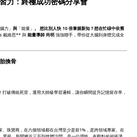
學習力：終極成功密碼分享會
「腦力」
與
「能量」
。 想比別人快 10 倍掌握新知？想在忙碌中依舊
s 戴維思** 與
能量導師 尚明
強強聯手，帶你從大腦到身體完成全
脫胎換骨
）
！打破傳統死背，運用大師級學習邏輯，讓你瞬間提升記憶留存率，
家、珠寶商，在六個領域都在台灣至少是前1%，是跨領域專家。在
、電視、新聞將近三百則媒體訪問。是一位理性、有觀點的超級講