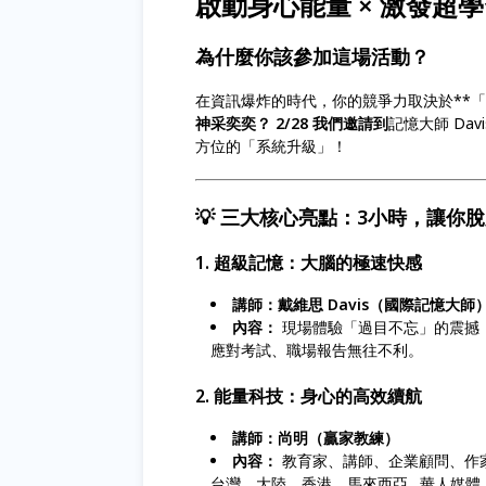
啟動身心能量 × 激發超
為什麼你該參加這場活動？
在資訊爆炸的時代，你的競爭力取決於**
神采奕奕？ 2/28 我們邀請到
記憶大師 Davi
方位的「系統升級」！
💡 三大核心亮點：3小時，讓你
1. 超級記憶：大腦的極速快感
講師：戴維思 Davis（國際記憶大師
內容：
現場體驗「過目不忘」的震撼
應對考試、職場報告無往不利。
2. 能量科技：身心的高效續航
講師：尚明（贏家教練）
內容：
教育家、講師、企業顧問、作
台灣、大陸、香港、馬來西亞…華人媒體