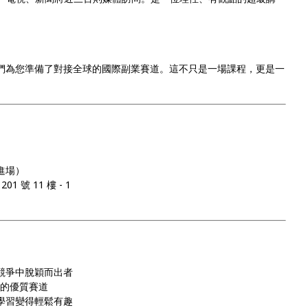
們為您準備了對接全球的國際副業賽道。這不只是一場課程，更是一
）
開放進場）
 號 11 樓 - 1
競爭中脫穎而出者
的優質賽道
學習變得輕鬆有趣