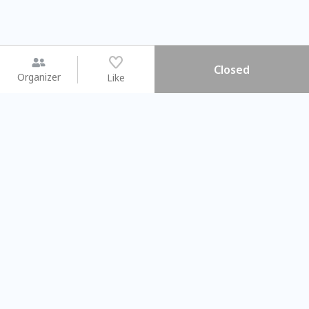
Closed
Organizer
Like
You may like
2026.08.15 (Sat) - 08.22 (Sat)
2026.08.15 (Sat) - 08
【親子手作體驗】哈東派對！
「共織宇宙」
比哈皮、東窩蕊
共織宇宙】 七