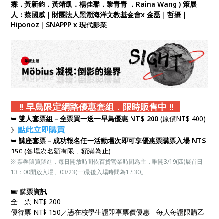
霖．黃新鈞．黃靖凱．楊佳馨．黎青青 ．Raina Wang ) 策展
人：蔡國威｜財團法人黑潮海洋文教基金會x 金磊｜哲攝｜
Hiponoz｜SNAPPP x 現代影業
!! 早鳥限定網路優惠套組．限時販售中 !!
➥ 雙人套票組－全票買一送一早鳥優惠
NT$ 200
(原價NT$ 400)
點此立即
購買
》
➥ 講座套票－成功報名任一活動場次即可享優惠票購票入場
NT$
150
(各場次名額有限，額滿為止)
※ 票券隨買隨進，每日開放時間依百貨營業時間為主，唯開3/19(四)展首日
13：00開放入場、03/23(一)最後入場時間為17:30。
🎟️ 購
票資訊
全 票 NT$ 200
優待票 NT$ 150／憑在校學生證即享票價優惠，每人每證限購乙