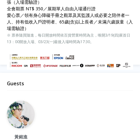
張（入場需驗證）
全會期票 NT$ 350／展期單人自由入場通行證
愛心票／領有身心障礙手冊之觀眾及其監護人或必要之陪伴者一
人、持有低收入戶證明者、65歲(含)以上長者／未滿六歲孩童（入
場需驗證）
※ 票券隨買隨進，每日開放時間依百貨營業時間為主，唯開3/19(四)展首日
13：00開放入場、03/23(一)最後入場時間為17:30。
Guests
黃銘進