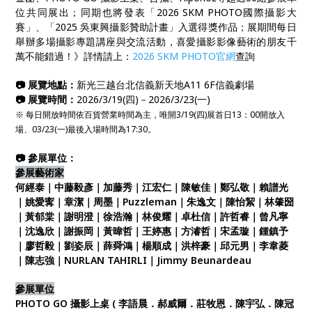
位共同展出；同期也將發表「2026 SKM PHOTO國際攝影大
賽」、「2025 吳東興攝影贊助計畫」入選得獎作品；展期間每日
舉辦多場攝影專題講座與交流活動，喜愛攝影影像藝術的朋友千
萬不能錯過！》詳情請上：
2026 SKM PHOTO官網
查詢
📷 展覽地點：
新光三越台北信義新天地A11 6F信義劇場
📷 展覽時間：
2026/3/19(四)－2026/3/23(一)
※ 每日開放時間依百貨營業時間為主，唯開3/19(四)展首日13：00開放入
場、03/23(一)最後入場時間為17:30。
📷 參展單位：
參展藝術家
何經泰｜中藤毅彥｜加藤秀｜江宏仁｜陳敏佳｜鄭弘敬｜賴譜光
｜姚愛寗｜章潔｜周墨｜Puzzleman｜朱逸文｜陳怡絜｜林肇圀
｜黃郁棠｜謝明澄｜徐浩瀚｜林俊耀｜卓杜信｜許哲睿｜曾凡寧
｜沈逸欣｜謝振岡｜黃暐哲｜王婷惠｜方濬哲｜宋孟璇｜鍾鎮予
｜廖哲毅｜劉姿辰｜薛舜鴻｜楊順成｜洪梓豪｜邱元男｜李韋菱
｜陳志強｜NURLAN TAHIRLI｜Jimmy Beunardeau
參展單位
PHOTO GO 攝影上桌 ( 李語晨．郝威爾．莊牧恩．陳宇弘．陳冠