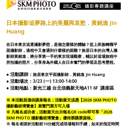
日本攝影追夢路上的美麗與哀愁．黃銘進 Jin
Huang
在日本東京追逐攝影夢想，是個怎麼樣的體驗？從上班族轉職平
面攝影師，過程中又會遇到什麼樣的困難？旅居日本的台灣人攝
影師黃銘進，將分享第一手的東京現場觀察，輔以於這場旅程中
所拍攝的照片，分享身為外國人在日本奮鬥的學習及思考歷程。
● 活動講師：
旅居東京平面攝影師．黃銘進 Jin Huang
● 活動場次：3/23 (一) 13:00-14:00
● 活動地點：新光三越 台北信義新天地A11 6F 講座區
※ 本活動頁僅供講座報名；活動當天須憑【2026 SKM PHOTO
攝影藝術博覽會】展覽門票方可入場
※ 凡報名成功者，活動當天出示報名QR code即可享「2026
SKM PHOTO 攝影藝術博覽會」優待票購票資格。
※ 報名者請於活動前10分鐘完成現場報到手續，如未於指定時間