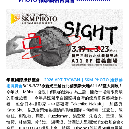
PHOTO 攝影藝術博覽會 -----------------
年度國際攝影盛會－
2026 ART TAIWAN｜SKM PHOTO 攝影藝
術博覽會
3/19-3/23@新光三越台北信義新天地A11 6F盛大開展！
今年以「Möbius 凝視｜倒影的邊界」為主題，開啟一場無限循環
的影像旅程 — 今年共匯聚來自國際與台灣的優秀影像藝術創作
者，包含日本攝影家－中藤毅彥 Takehiko Nakafuji、加藤秀
Kato Shu，以及台灣知名攝影師/影像團隊－何經泰、江宏仁、陳
敏佳、鄭弘敬、周墨、Puzzleman、姚愛寗、朱逸文、章潔、陳
怡絜、林肇圀、黃郁棠、謝明澄、財團法人黑潮海洋文教基金會x
金磊、PHOTO GO 攝影上桌、哲攝、Hiponoz等超過50組參展單