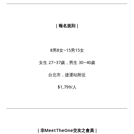
｜報名規則｜
8男8女~15男15女
女生 27~37歲，男生 30~40歲
台北市，捷運站附近
$1,799/人
｜非MeetTheOne交友之會員｜