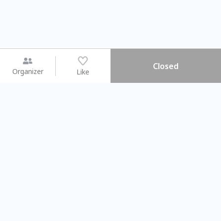
Closed
Organizer
Like
You may like
2026.08.15 (Sat) - 08.22 (Sat)
2026.08.15 (Sat) - 0
【親子手作體驗】哈東派對！
「共織宇宙」