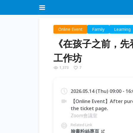
Online Event
Family
Learning
《在孩子之前，先
工作坊
1,373
7
2026.05.14 (Thu) 09:00 - 1
【Online Event】After purc
the ticket page.
Zoom會議室
Related Link
臉書粉絲專頁