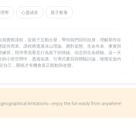
心理學
心靈成長
親子教養
自我覺察課程，從親子互動出發，帶領我們回到自身，理解那些在
應從何而來。課程將透過冰山理論、應對姿態、生命年表、事實與
察練習，陪伴學員看見行為底下的情緒、信念與生命經驗。這一天
全的小班空間中，透過短講、引導式書寫與體驗討論，慢慢安放內
穩定自己，關係才有機會真正鬆動與改變。
om geographical limitations—enjoy the fun easily from anywhere!