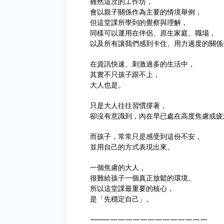
雖然這次的工作坊，
會以親子關係作為主要的情境舉例，
但這堂課所學到的覺察與理解，
同樣可以運用在伴侶、原生家庭、職場，
以及所有讓我們感到卡住、用力過度的關係
在資訊快速、刺激過多的生活中，
其實不只孩子跟不上，
大人也是。
只是大人往往習慣撐著，
卻沒有意識到，內在早已處在高度焦慮或疲
而孩子，常常只是感受到這份不安，
並用自己的方式表現出來。
一個焦慮的大人，
很難給孩子一個真正放鬆的環境。
所以這堂課最重要的核心，
是「先穩定自己」。
⸻—————————————