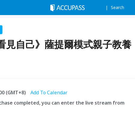
Search
看見自己》薩提爾模式親子教養
6:00 (GMT+8)
Add To Calendar
hase completed, you can enter the live stream from