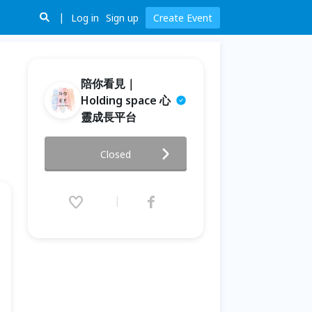
Log in
Sign up
Create Event
陪你看見｜
Holding space 心
靈成長平台
《在孩子之前，先看見自己》薩
Closed
提爾模式親子教養工作坊
2026.05.14 (Thu) 09:00 - 16:00
(GMT+8)