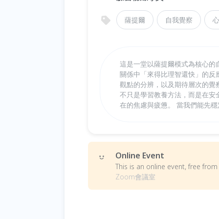
薩提爾
自我覺察
這是一堂以薩提爾模式為核心的
關係中「來得比理智還快」的反
觀點的分辨，以及期待層次的覺
不只是學習教養方法，而是在安
在的焦慮與疲憊。 當我們能先
Online Event
This is an online event, free fr
Zoom會議室