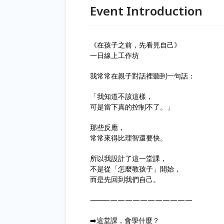
Event Introduction
《在孩子之前，先看見自己》
一日線上工作坊
我常常在親子對話裡聽到一句話：
「我知道不該這樣，
可是當下真的控制不了。」
那些反應，
常常來得比理智還要快。
所以我設計了這一堂課，
不是從「怎麼教孩子」開始，
而是先回到我們自己。
⸻———————————
➡️這堂課，會學什麼？