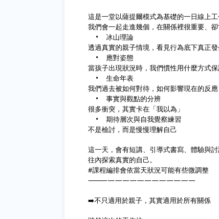
這是一堂以薩提爾模式為基礎的一日線上工
我們會一起走進幾個，在關係裡很重要、卻
• 冰山理論
透過真實的親子情境，看見行為底下真正發
• 應對姿態
當孩子出現狀況時，我們慣性用什麼方式保
• 生命年表
我們過去被如何對待，如何影響現在的反應
• 事實與觀點的分辨
很多衝突，其實卡在「我以為」
• 期待層次與自我覺察練習
不是檢討，而是慢慢理解自己
這一天，會有短講、引導式書寫、體驗與討
往內探索真實的自己。
#課程編排會依當天狀況可能有些微調整
⸻————————————
➡️不只適用於親子，其實適用於所有關係