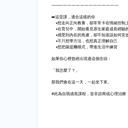
⸻—————————————
➡️這堂課，適合這樣的你
▪️想走向正向教養，卻常常卡在情緒控制
▪️在育兒中，開始看見原生家庭成長經驗
▪️感受到內在的焦慮，卻不知道該如何安
▪️不只想學方法，也想真正理解自己
▪️想把薩提爾模式，帶進生活中練習
如果你心裡曾經出現過這個念頭：
「我怎麼了？」
那我們會在這一天，一起坐下來。
#此為自我成長課程，並非諮商或心理治療