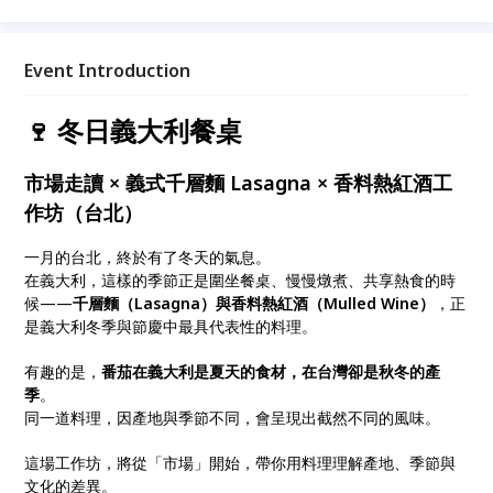
酒的香料組成與調配邏輯；後半段則以台灣在地食材製
作肉醬，讓學員實際體驗產地轉換如何影響料理風味。
這是一場結合 市場走讀、料理實作與產地思考 的冬日
Event Introduction
料理工作坊，適合想透過料理理解季節、文化與食材故
事的你。 ⚠️ 本活動包含酒精飲品（香料熱紅酒），未
🍷 冬日義大利餐桌
滿 18 歲請勿飲酒。禁止酒駕，飲酒過量有害健康。
市場走讀 × 義式千層麵 Lasagna × 香料熱紅酒工
作坊（台北）
一月的台北，終於有了冬天的氣息。
在義大利，這樣的季節正是圍坐餐桌、慢慢燉煮、共享熱食的時
候——
千層麵（Lasagna）與香料熱紅酒（Mulled Wine）
，正
是義大利冬季與節慶中最具代表性的料理。
有趣的是，
番茄在義大利是夏天的食材，在台灣卻是秋冬的產
季
。
同一道料理，因產地與季節不同，會呈現出截然不同的風味。
這場工作坊，將從「市場」開始，帶你用料理理解產地、季節與
文化的差異。