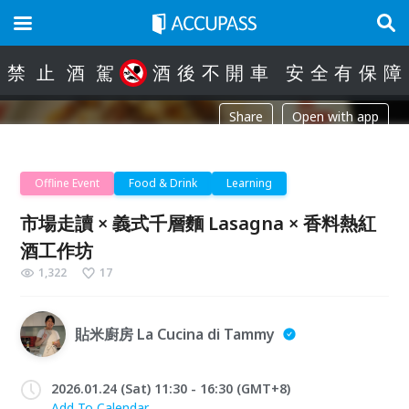
禁
止
酒
駕
酒
後
不
開
車
安
全
有
保
障
Share
Open with app
Offline Event
Food & Drink
Learning
市場走讀 × 義式千層麵 Lasagna × 香料熱紅
酒工作坊
1,322
17
貼米廚房 La Cucina di Tammy
2026.01.24 (Sat) 11:30 - 16:30 (GMT+8)
Add To Calendar