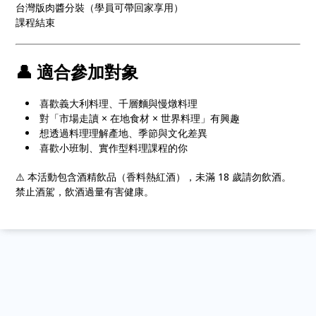
台灣版肉醬分裝（學員可帶回家享用）
課程結束
👤 適合參加對象
喜歡義大利料理、千層麵與慢燉料理
對「市場走讀 × 在地食材 × 世界料理」有興趣
想透過料理理解產地、季節與文化差異
喜歡小班制、實作型料理課程的你
⚠️ 本活動包含酒精飲品（香料熱紅酒），未滿 18 歲請勿飲酒。
禁止酒駕，飲酒過量有害健康。