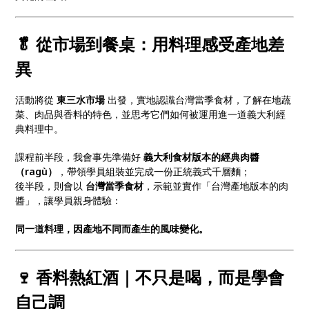
🥬 從市場到餐桌：用料理感受產地差
異
活動將從
東三水市場
出發，實地認識台灣當季食材，了解在地蔬
菜、肉品與香料的特色，並思考它們如何被運用進一道義大利經
典料理中。
課程前半段，我會事先準備好
義大利食材版本的經典肉醬
（ragù）
，帶領學員組裝並完成一份正統義式千層麵；
後半段，則會以
台灣當季食材
，示範並實作「台灣產地版本的肉
醬」，讓學員親身體驗：
同一道料理，因產地不同而產生的風味變化。
🍷 香料熱紅酒｜不只是喝，而是學會
自己調