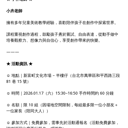
小卉老師
擁有多年兒童美術教學經驗，喜歡陪伴孩子在創作中探索世界。
課程重視創作過程，鼓勵孩子勇於嘗試、自由表達，從動手做中
培養觀察力、想像力與自信心，享受創作帶來的快樂。
———
★ 活動資訊 ★
☺ 地點｜新富町文化市場 – 半樓仔（台北市萬華區和平西路三段
81 巷 15 號）
☺ 時間｜2026.01.17（六）15:30–16:50 手作時間約 60 分鐘
☺ 名額｜限 10 組（因場地空間限制，每組最多限一位小朋友＋
一位家長（陪同大人））
☺ 參加方式｜免費參加，需事先於活動通報名（活動免費參加，