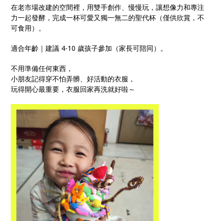
在老市場改建的空間裡，用雙手創作、慢慢玩，讓想像力和專注
力一起發酵，完成一杯可愛又獨一無二的聖代杯（僅供欣賞，不
可食用）。
適合年齡｜建議 4-10 歲孩子參加（家長可陪同）。
不用準備任何東西，
小朋友記得穿不怕弄髒、好活動的衣服，
玩得開心最重要，衣服回家再洗就好啦～