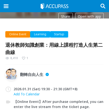
Share
Open with app
Online Event
Learning
Startup
退休教師知識創業：用線上課程打造人生第二
曲線
8,410
1
翻轉自由人生
2026.01.31 (Sat) 19:30 - 21:30 (GMT+8)
Add To Calendar
【Online Event】After purchase completed, you can
enter the live stream from the ticket page.