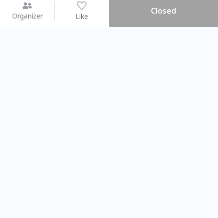
Closed
Organizer
Like
You may like
2026.08.15 (Sat) - 08.22 (Sat)
2026.08.15 (Sat) - 08
【親子手作體驗】哈東派對！
「共織宇宙」
比哈皮、東窩蕊
共織宇宙】 七
Taipei City
New Taipei Ci
#
歡迎新手
952
9
#
植物生態瓶