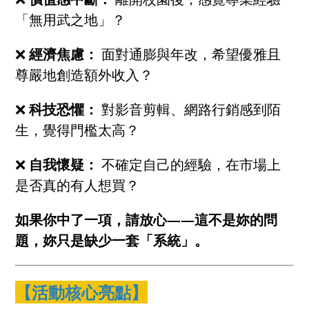
「無用武之地」？
❌
經濟焦慮：
面對通膨與年改，希望優雅且
尊嚴地創造額外收入？
❌
科技恐懼：
對影音剪輯、網路行銷感到陌
生，覺得門檻太高？
❌
自我懷疑：
不確定自己的經驗，在市場上
是否真的有人想買？
如果你中了一項，請放心——這不是妳的問
題，妳只是缺少一套「系統」。
【活動核心亮點】