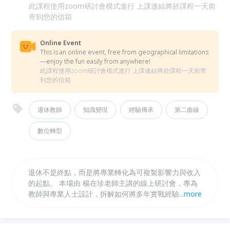
此課程使用zoom研討會模式進行 上課連結將於課程一天前
寄到您的信箱
Online Event
This is an online event, free from geographical limitations
—enjoy the fun easily from anywhere!
此課程使用zoom研討會模式進行 上課連結將於課程一天前寄
到您的信箱
退休教師
知識變現
經驗傳承
第二曲線
數位轉型
退休不是終點，而是將專業轉化為可複製影響力與收入
的起點。 本場由 楊在珍老師主講的線上研討會，專為
教師與專業人士設計，拆解如何將多年實戰經驗「產品
...
more
化」，打造能自動吸引客戶、創造第二收入的線上課程
系統。 你將掌握知識變現的核心框架，從定位、設計
到啟動，釐清最適合自己的第一步。 適合所有渴望將