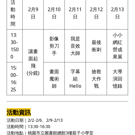
活
動
2月9
2月10
2月11
2月12
2月13
時
日
日
日
日
日
間
13:
小小
影像
我是
30-
最後
網紅
剪刀
音效
150
衝刺
營成
讓畫
手
大師
0
果展
面起
飛
15:
畫面
字幕
搶救
大導
(分鏡)
00-
魔術
組
大作
演回
16:
師
Hello
戰
憶錄
25
活動資訊
活動日期｜2/2-2/6、2/9-2/13
活動時間｜13:30-16:30
活動地點｜桃園市立圖書館總館3樓親子小學堂