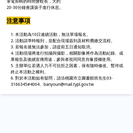
筆電剪輯的時間會較長，大約
20-30分鐘會讓孩子進行休息。
注意事項
本活動為10日連續活動，無法單場報名。
活動請準時報到，並配合現場簽到及材料費繳交流程。
若報名後無法參加，請提前五日通知取消。
活動現場將進行拍攝與攝影，相關影像將作為活動紀錄、成
果報告及後續宣傳用途，參與者視同同意肖像授權使用。
主辦單位若遇人力不可抗拒之因素，保有隨時修改、暫停或
終止本活動之權利。
對於本活動如有疑問，請洽桃園市立圖書館班先生03-
3166345#4004、banyoun@mail.typl.gov.tw