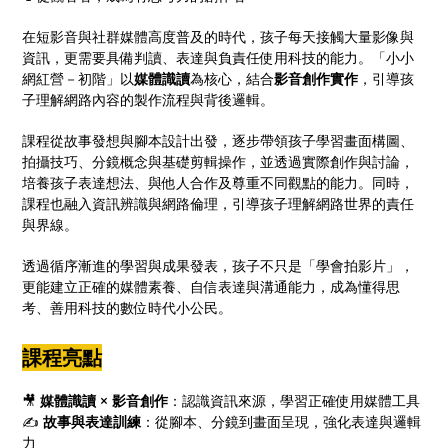
在短影音與社群媒體高度普及的時代，孩子每天接觸大量影像與
資訊，更需要具備判讀、表達與負責任使用科技的能力。「小小
網紅營－初階」以
媒體識讀
為核心，結合
影音創作實作
，引導孩
子理解網路內容的製作流程與背後邏輯。
課程從故事發想與腳本設計出發，逐步帶領孩子學習畫面構圖、
拍攝技巧、分鏡概念與基礎剪輯操作，並透過實際創作與討論，
培養孩子表達想法、與他人合作及尊重不同觀點的能力。同時，
課程也融入資訊辨識與網路倫理，引導孩子理解網路世界的責任
與界線。
透過循序漸進的學習與成果發表，孩子不只是「學會拍影片」，
更能建立正確的媒體素養、自信表達與溝通能力，成為懂得思
考、善用科技的數位時代小公民。
課程亮點
🎥
媒體識讀 × 影音創作
：認識資訊來源，學習正確使用媒體工具
✍️
故事與表達訓練
：從腳本、分鏡到畫面呈現，強化表達與邏輯
力