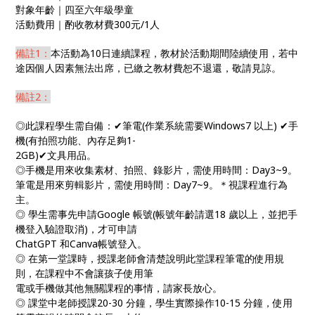
對象年齡｜四至六年級學童
活動費用｜酌收教材費300元/1人
備註1：
本活動為10日連續課程，教材於活動期間陸續使用，若中
途因個人因素無法出席，已繳之教材費恕不退還，敬請見諒。
備註2：
◎此課程學生需自備：✔筆電(作業系統需要Windows7 以上) ✔手
機(有拍照功能、內存足夠1-
2GB)✔文具用品。
◎手機是用來收集素材、拍照、錄影片，需使用時間：Day3~9。
筆電是用來剪輯影片，需使用時間：Day7~9。＊視課程進行為
主。
◎ 學生需事先申請Google 帳號(帳號年齡請選18 歲以上，並把手
機登入驗證取消)，才可申請
ChatGPT 和Canva帳號登入。
◎ 在第一堂課時，授課老師會清楚說明此堂課程筆電的使用規
則，在課程中不會讓孩子使用筆
電或手機做其他無關課程的事情，請家長放心。
◎ 課堂中老師授課20-30 分鐘，學生實際操作10-15 分鐘，使用