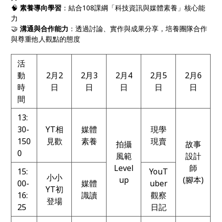
🧠
素養導向學習
：結合108課綱「科技資訊與媒體素養」核心能
力
🤝
溝通與合作能力
：透過討論、實作與成果分享，培養團隊合作
與尊重他人觀點的態度
活
動
2月2
2月3
2月4
2月5
2月6
時
日
日
日
日
日
間
13:
30-
YT相
媒體
現學
150
見歡
素養
現賣
拍攝
故事
0
風範
設計
Level
師
15:
YouT
小小
up
(腳本)
00-
媒體
uber
YT初
16:
識讀
觀察
登場
25
日記