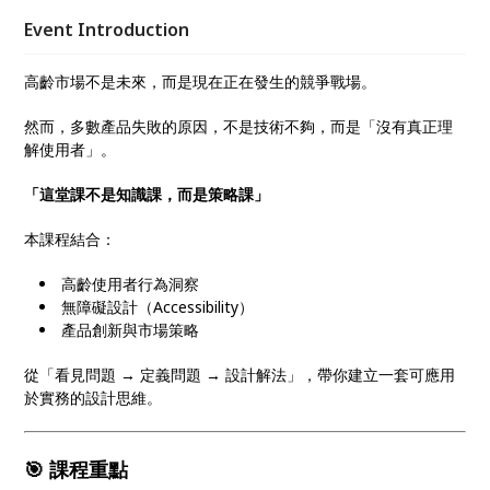
的設計策略，打造兼具易用性、商業價值與品牌差異的
Event Introduction
產品。 適合想進入銀髮市場、或優化既有產品體驗的
設計與產品決策者。
高齡市場不是未來，而是現在正在發生的競爭戰場。
然而，多數產品失敗的原因，不是技術不夠，而是「沒有真正理
解使用者」。
「這堂課不是知識課，而是策略課」
本課程結合：
高齡使用者行為洞察
無障礙設計（Accessibility）
產品創新與市場策略
從「看見問題 → 定義問題 → 設計解法」，帶你建立一套可應用
於實務的設計思維。
🎯 課程重點