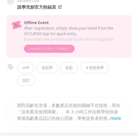
Related Link
說學兜創官方粉絲頁
Offline Event
After registration, simply show your ticket from the
ACCUPASS App for quick entry.
Entry rules are primarily set by the event organizer.
How to Collect Tickets?
cmf
色彩學
色彩
＃色彩美學
設計
面對高齡化市場，多數產品失敗的關鍵不在技術，而在
「沒有看見使用障礙」。 本 3 小時工作坊將帶你快速
掌握高齡產品設計的核心思維，學會從長者的視覺、操
...
more
作與理解限制出發，重新檢視產品體驗，並轉化為具體
的設計優化方向。 適合產品設計、UX/UI、PM 與行銷
決策者參與。 你將學會如何將高齡需求轉化為可落地