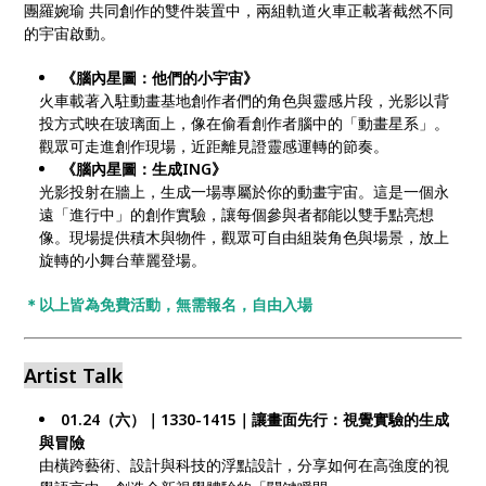
團羅婉瑜 共同創作的雙件裝置中，兩組軌道火車正載著截然不同
的宇宙啟動。
《腦內星圖：他們的小宇宙》
火車載著入駐動畫基地創作者們的角色與靈感片段，光影以背
投方式映在玻璃面上，像在偷看創作者腦中的「動畫星系」。
觀眾可走進創作現場，近距離見證靈感運轉的節奏。
《腦內星圖：生成ING》
光影投射在牆上，生成一場專屬於你的動畫宇宙。這是一個永
遠「進行中」的創作實驗，讓每個參與者都能以雙手點亮想
像。現場提供積木與物件，觀眾可自由組裝角色與場景，放上
旋轉的小舞台華麗登場。
＊以上皆為免費活動，無需報名，自由入場
Artist Talk
01.24（六）｜1330-1415｜讓畫面先行：視覺實驗的生成
與冒險
由橫跨藝術、設計與科技的浮點設計，分享如何在高強度的視