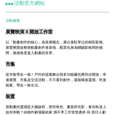
活動官方網站
▶▶▶
活動總覽
展覽映演 X 開放工作室
以「動畫創作的核心」為策展概念，展出進駐單位的精彩影格。
展覽將開放整座動畫創作者基地，觀眾化身為關鍵影格間的補
間，換個角度進入動畫的世界。
市集
從市集帶走一格！戶外的迎風舞台與多功能廳也將同步開放，串
連展覽、市集及交流活動，不只看到創作，還能喝進靈感、吃進
能量、帶走一格生活。
裝置
當動畫的靈感從大腦啟程，那些角色、畫面與光影，會在軌道上
如何奔馳？由物件劇場藝術家 測不準工作室曾彥婷 與 囝仔人劇