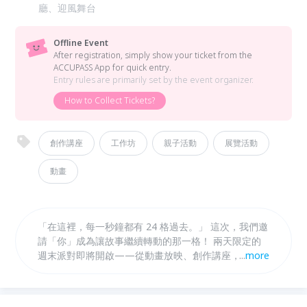
廳、迎風舞台
Offline Event
After registration, simply show your ticket from the
ACCUPASS App for quick entry.
Entry rules are primarily set by the event organizer.
How to Collect Tickets?
創作講座
工作坊
親子活動
展覽活動
動畫
「在這裡，每一秒鐘都有 24 格過去。」 這次，我們邀
請「你」成為讓故事繼續轉動的那一格！ 兩天限定的
週末派對即將開啟——從動畫放映、創作講座，到親
...
more
子工作坊與戶外市集，我們把整座基地打開啦！走進展
場，化身補間影格，在時間軸上親手讓創意動起來 。
活動官方網站：https://clab.org.tw/events/keyframe/