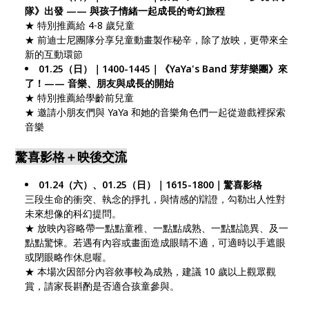
隊》出發 —— 與孩子情緒一起成長的奇幻旅程
★ 特別推薦給 4-8 歲兒童
★ 前迪士尼團隊分享兒童動畫製作秘辛，除了放映，更帶來全
新的互動環節
01.25（日）｜1400-1445｜《YaYa's Band 芽芽樂團》來
了！—— 音樂、朋友與成長的開始
★ 特別推薦給學齡前兒童
★ 邀請小朋友們與 YaYa 和她的音樂角色們一起從遊戲裡探索
音樂
驚喜影格＋映後交流
01.24（六）、01.25（日）｜1615-1800｜驚喜影格
三段生命的衝突、執念的掙扎，與情感的辯證，勾勒出人性對
未來想像的科幻提問。
★ 放映內容略帶一點點童稚、一點點成熟、一點點詭異、及一
點點驚悚。若遇有內容或畫面造成眼睛不適，可適時以手遮眼
或閉眼略作休息喔。
★ 本場次因部分內容敘事較為成熟，建議 10 歲以上觀眾觀
賞，請家長斟酌是否適合孩童參與。