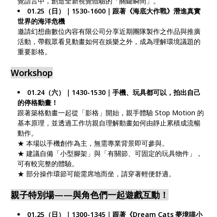
覺語言中，創造全新視覺體驗的「關鍵瞬間」。
01.25（日）｜1530-1600｜跟著《海底大作戰》潛進真實
世界的海洋危機
邀請幻想曲數位內容有限公司分享近期團隊製作之作品與推廣
活動，帶觀眾看見動畫如何在娛樂之外，成為理解環境議題的
重要影格。
Workshop
01.24（六）｜1430-1530｜手機、玩具都可以，拍出自己
的停格動畫！
跟著築格動畫一起從「影格」開始，親手體驗 Stop Motion 的
基本原理，並透過工作坊親自理解動畫如何由靜止累積成流暢
動作。
★ 本場以手機創作為主，無需專業背景即可參與。
★ 建議自備「小型腳架」與「有關節、可固定的玩具物件」，
可有較完整的體驗。
★ 部分操作環節可能需席地而坐，請穿著輕便舒適。
親子特別場——與角色們一起遊戲互動！
01.25（日）｜1300-1345｜跟著《Dream Cats 夢境喵小