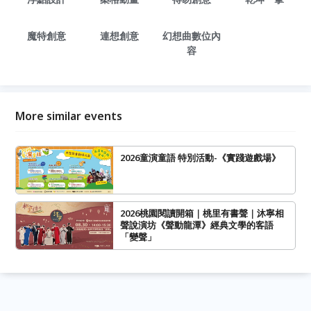
魔特創意
連想創意
幻想曲數位內
容
More similar events
2026童演童語 特別活動-《實踐遊戲場》
2026桃園閱讀開箱｜桃里有書聲｜沐寧相
聲說演坊《聲動龍潭》經典文學的客語
「變聲」