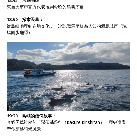
18:45｜活動開場
來自天草市官方代表拉開今晚的島嶼序幕
18:50｜探索天草：
從島嶼地理到在地文化，一次認識這座鮮為人知的海島城市（現
場同步翻譯）
19:20｜島嶼的信仰故事：
介紹天草神秘的「潛伏基督徒（Kakure Kirishitan）」歷史遺產，
帶你穿越時光風景