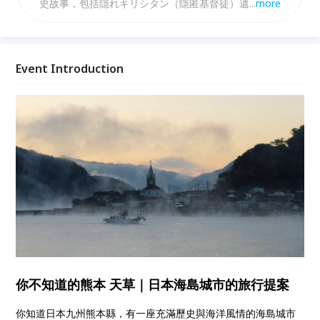
史故事，包括隱れキリシタン（隱匿基督徒）遺產、海
...
more
鮮美食、溫泉，以及島民樸實的日常節奏。是許多熱愛
深度旅遊與在地文化的旅人心中，一個尚未被過度開發
的日本寶地。 這場由 天草市與 JTB 共同舉辦的台北分
享會，將帶領大家深入認識天草，透過當地的分享，實
Event Introduction
地故事、文化導覽與私房推薦，現場還會準備芙稻「米
舒芙蕾」甜點招待，歡迎及對日本深度旅遊有興趣朋友
一起來交流！
你不知道的熊本 天草｜日本海島城市的旅行提案
你知道日本九州熊本縣，有一座充滿歷史與海洋風情的海島城市