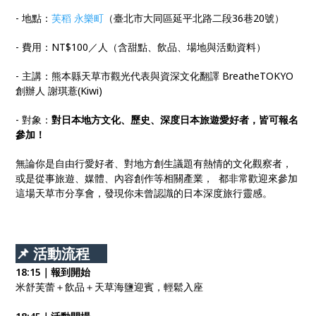
- 地點：
芙稻 永樂町
（臺北市大同區延平北路二段36巷20號）
- 費用：NT$100／人（含甜點、飲品、場地與活動資料）
- 主講：熊本縣天草市觀光代表與資深文化翻譯 BreatheTOKYO
創辦人 謝琪薏(Kiwi)
- 對象：
對日本地方文化、歷史、深度日本旅遊愛好者，皆可報名
參加！
無論你是自由行愛好者、對地方創生議題有熱情的文化觀察者，
或是從事旅遊、媒體、內容創作等相關產業， 都非常歡迎來參加
這場天草市分享會，發現你未曾認識的日本深度旅行靈感。
📌 活動流程
18:15｜報到開始
米舒芙蕾＋飲品＋天草海鹽迎賓，輕鬆入座