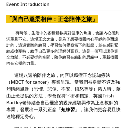
腦中紛亂的思緒，進而提升睡眠與生活品質，為自己營
Event Introduction
造一個安穩、慈悲且充滿力量的內在空間。 #癌症 #正
念 #正念認知療法 #MBCT-Ca #正念減壓 #癌後心理 #
「與自己溫柔相伴：正念陪伴之旅」
情緒穩定 #癌友推薦#焦慮復發
有時候，生活中的各種變數與對健康的焦慮，會讓內心感到
沉重且不安。這場正念之旅，是為了想要找回內心平靜的你而設
計的，透過實際的練習，學習如何覺察當下的狀態，並在感到緊
繃或擔憂時，給予自己更多的理解與寬容。這是一個可以讓你完
全放鬆、不必硬撐的空間，陪你練習在紛亂的思緒中，重新找回
內在安穩的力量。
這場八週的陪伴之旅，內容以癌症正念認知療法
（MBCT for cancer）專業呈現。當我們被身體不適及強
烈情緒風暴（恐懼、悲傷、不安、憤怒等等）捲入時，藉
由正念提供的方法，學會保持平衡和穩定。英國Trish
Bartley老師結合自己罹癌的親身經驗與作為正念教師的
專業，發展出一系列正念「
短練習
」，讓我們更容易且快
速地穩定身心。