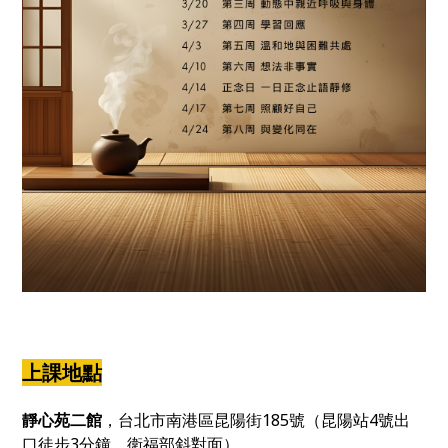
上課地點
靜心苑二館
，台北市南港區昆陽街185號（昆陽站4號出
口徒步3分鐘，衛福部斜對面）