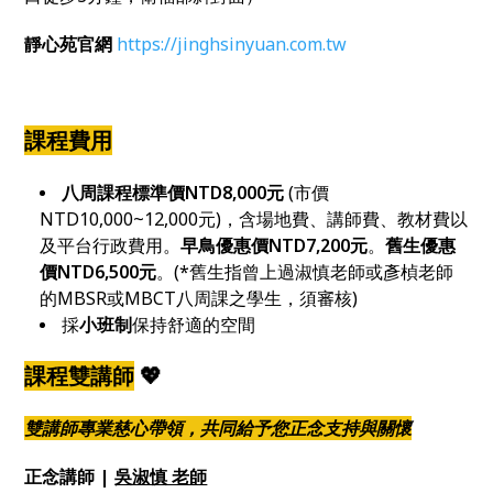
靜心苑官網
https://jinghsinyuan.com.tw
課程費用
八周課程標準價NTD8,000元
(市價
NTD10,000~12,000元)，含場地費、講師費、教材費以
及平台行政費用。
早鳥優惠價NTD7,200元
。
舊生優惠
價NTD6,500元
。(*舊生指曾上過淑慎老師或彥楨老師
的MBSR或MBCT八周課之學生，須審核)
採
小班制
保持舒適的空間
課程雙講師
💖
雙講師專業慈心帶領，共同給予您正念支持與關懷
正念講師 |
吳淑慎 老師