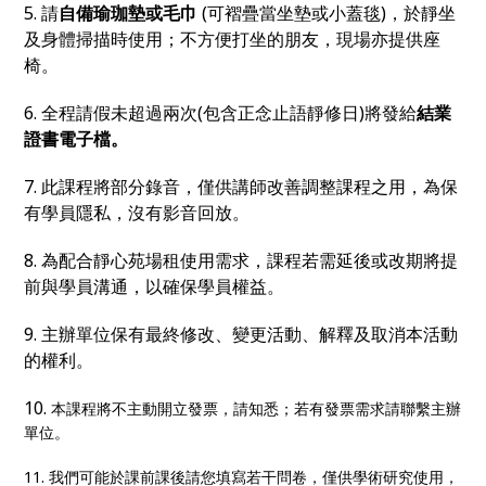
5. 請
自備瑜珈墊或毛巾
(可褶疊當坐墊或小蓋毯)，於靜坐
及身體掃描時使用；不方便打坐的朋友，現場亦提供座
椅。
6. 全程請假未超過兩次(包含正念止語靜修日)將發給
結業
證書電子檔。
7. 此課程將部分錄音，僅供講師改善調整課程之用，為保
有學員隱私，沒有影音回放。
8. 為配合靜心苑場租使用需求，課程若需延後或改期將提
前與學員溝通，以確保學員權益。
9. 主辦單位保有最終修改、變更活動、解釋及取消本活動
的權利。
10.
本課程將不主動開立發票，請知悉；若有發票需求請聯繫主辦
單位。
11. 我們可能於課前課後請您填寫若干問卷，僅供學術研究使用，