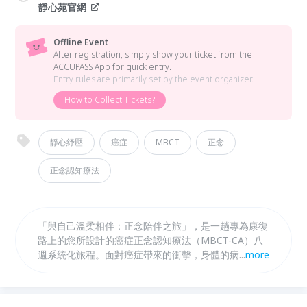
靜心苑官網
Offline Event
After registration, simply show your ticket from the
ACCUPASS App for quick entry.
Entry rules are primarily set by the event organizer.
How to Collect Tickets?
靜心紓壓
癌症
MBCT
正念
正念認知療法
「與自己溫柔相伴：正念陪伴之旅」，是一趟專為康復
路上的您所設計的癌症正念認知療法（MBCT-CA）八
週系統化旅程。面對癌症帶來的衝擊，身體的病痛往往
...
more
伴隨著焦慮、恐懼與對未來的迷惘，本課程將帶領您透
過循序漸進的練習，如正念呼吸、身體掃描與溫柔伸
展，重新建立與身體的連結，亦能緩解心理疲憊、平息