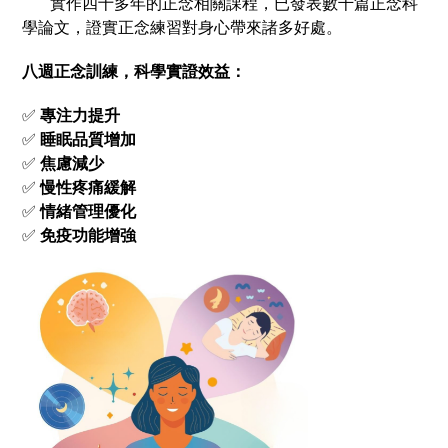
實作四十多年的正念相關課程，已發表數千篇正念科
學論文，證實正念練習對身心帶來諸多好處。
八週正念訓練，科學實證效益：
✅
專注力提升
✅
睡眠品質增加
✅
焦慮減少
✅
慢性疼痛緩解
✅
情緒管理優化
✅
免疫功能增強