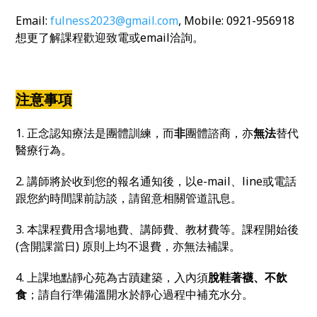
Email:
fulness2023@gmail.com
, Mobile: 0921-956918
想更了解課程歡迎致電或email洽詢。
注意事項
1. 正念認知療法是團體訓練，而
非
團體諮商，亦
無法
替代
醫療行為。
2. 講師將於收到您的報名通知後，以e-mail、line或電話
跟您約時間課前訪談，請留意相關管道訊息。
3. 本課程費用含場地費、講師費、教材費等。課程開始後
(含開課當日) 原則上均不退費，亦無法補課。
4. 上課地點靜心苑為古蹟建築，入內須
脫鞋著襪、不飲
食
；請自行準備溫開水於靜心過程中補充水分。