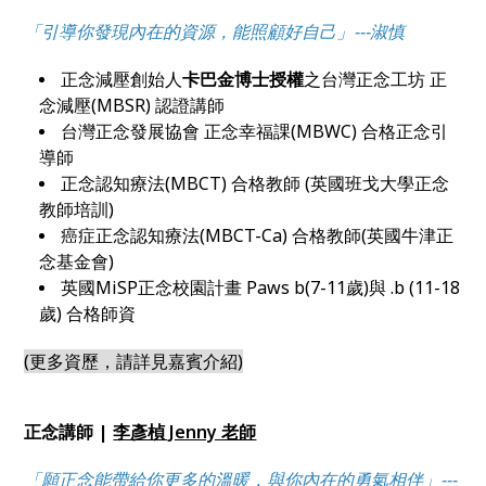
「引導你發現內在的資源，能照顧好自己」---淑慎
正念減壓創始人
卡巴金博士授權
之台灣正念工坊 正
念減壓(MBSR) 認證講師
台灣正念發展協會 正念幸福課(MBWC) 合格正念引
導師
正念認知療法(MBCT) 合格教師 (英國班戈大學正念
教師培訓)
癌症正念認知療法(MBCT-Ca) 合格教師(英國牛津正
念基金會)
英國MiSP正念校園計畫 Paws b(7-11歲)與 .b (11-18
歲) 合格師資
(更多資歷，請詳見嘉賓介紹)
正念講師 |
李彥楨 Jenny 老師
「願正念能帶給你更多的溫暖，與你內在的勇氣相伴」---