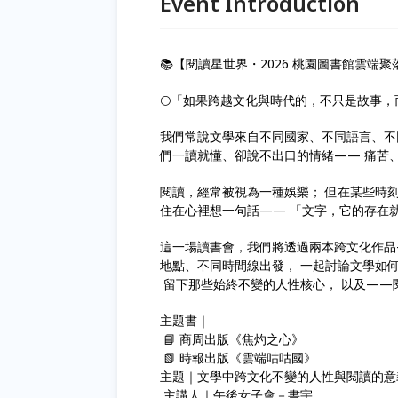
Event Introduction
📚【閱讀星世界・2026 桃園圖書館雲端聚落
🌕「如果跨越文化與時代的，不只是故事，
我們常說文學來自不同國家、不同語言、不
們一讀就懂、卻說不出口的情緒—— 痛苦
閱讀，經常被視為一種娛樂； 但在某些時
住在心裡想一句話—— 「文字，它的存在
這一場讀書會，我們將透過兩本跨文化作品
地點、不同時間線出發， 一起討論文學如
留下那些始終不變的人性核心， 以及——
主題書｜
📘 商周出版《焦灼之心》
📗 時報出版《雲端咕咕國》
主題｜文學中跨文化不變的人性與閱讀的意
主講人｜午後女子會－書宇