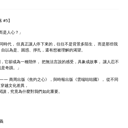
 #5】
而是人心？」
同時代， 但真正讓人停下來的，往往不是背景多陌生， 而是那些我
、自以為是、困惑、掙扎，還有想被理解的渴望。
刻，它卻成為一種陪伴， 把無法言說的感受，具象成故事， 讓人忍不
就是奇蹟。」
—— 商周出版《焦灼之心》，與時報出版《雲端咕咕國》， 從不同
何穿越文化差異，
閱讀，究竟為什麼對我們如此重要。
義