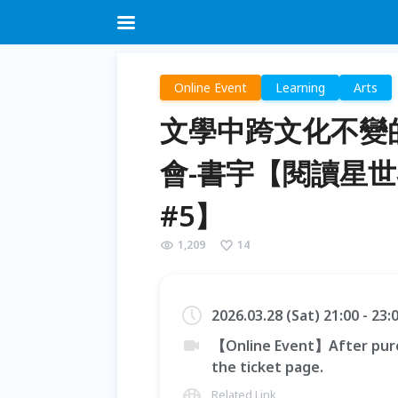
Online Event
Learning
Arts
文學中跨文化不變
會-書宇【閱讀星世
#5】
1,209
14
2026.03.28 (Sat) 21:00 - 23
【Online Event】After purc
the ticket page.
Related Link