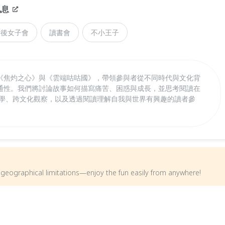
訊息
午後女子會
讀書會
不小王子
《焦灼之心》與《雲端咕咕國》，帶領參與者從不同時代與文化背
通性。我們將討論故事如何描寫痛苦、困惑與成長，並思考閱讀在
文學、跨文化觀察，以及透過閱讀理解自我與世界有興趣的讀者參
om geographical limitations—enjoy the fun easily from anywhere!