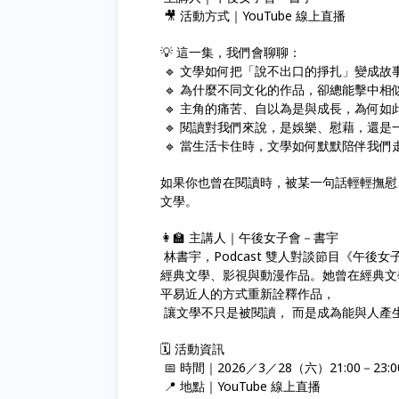
🎥 活動方式｜YouTube 線上直播
💡 這一集，我們會聊聊：
🔹 文學如何把「說不出口的掙扎」變成故
🔹 為什麼不同文化的作品，卻總能擊中相
🔹 主角的痛苦、自以為是與成長，為何如
🔹 閱讀對我們來說，是娛樂、慰藉，還是
🔹 當生活卡住時，文學如何默默陪伴我們
如果你也曾在閱讀時，被某一句話輕輕撫慰
文學。
👩‍🏫 主講人｜午後女子會－書宇
林書宇，Podcast 雙人對談節目《午後女子會》
經典文學、影視與動漫作品。她曾在經典文
平易近人的方式重新詮釋作品，
讓文學不只是被閱讀， 而是成為能與人產
🗓 活動資訊
📅 時間｜2026／3／28（六）21:00－23:0
📍 地點｜YouTube 線上直播