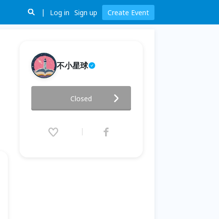
Log in
Sign up
Create Event
不小星球
文學中跨文化不變的人性與閱讀
Closed
的意義：午後女子會-書宇【閱讀
星世界・2026 桃園圖書館雲端聚
落 #5】
2026.03.28 (Sat) 21:00 - 23:00
(GMT+8)