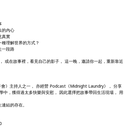
事
似的內心
此真實
一種理解世界的方式？
走一段路
， 或在故事裡，看見自己的影子， 這一晚，邀請你一起，重新靠近
主持人之一， 亦經營 Podcast《Midnight Laundry》， 分享
學中，獲得過太多快樂與安慰， 因此選擇把故事帶回生活現場， 用
生連結的存在。
0