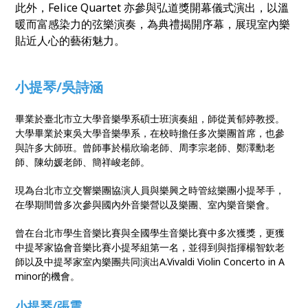
此外，Felice Quartet 亦參與弘道獎開幕儀式演出，以溫
暖而富感染力的弦樂演奏，為典禮揭開序幕，展現室內樂
貼近人心的藝術魅力。
小提琴/吳詩涵
畢業於臺北市立大學音樂學系碩士班演奏組，師從黃郁婷教授。
大學畢業於東吳大學音樂學系，在校時擔任多次樂團首席，也參
與許多大師班。曾師事於楊欣瑜老師、周李宗老師、鄭澤勳老
師、陳幼媛老師、簡祥峻老師。
現為台北市立交響樂團協演人員與樂興之時管絃樂團小提琴手，
在學期間曾多次參與國內外音樂營以及樂團、室內樂音樂會。
曾在台北市學生音樂比賽與全國學生音樂比賽中多次獲獎，更獲
中提琴家協會音樂比賽小提琴組第一名，並得到與指揮楊智欽老
師以及中提琴家室內樂團共同演出A.Vivaldi Violin Concerto in A
minor的機會。
小提琴/張震