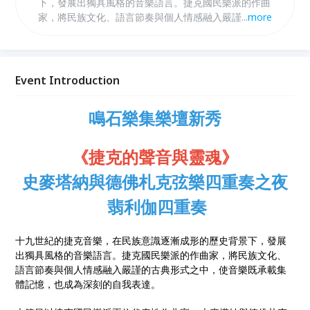
下，發展出獨具風格的音樂語言。捷克國民樂派的作曲
家，將民族文化、語言節奏與個人情感融入嚴謹的古典
...
more
形式之中，使音樂既承載集體記憶，也成為深刻的自我
表達。 本節目以捷克國民樂派兩位代表性作曲家——
史麥塔納與德佛札克——的弦樂四重奏作品為主軸，
透過風格與情感層次鮮明對比的兩首作品，呈現捷克音
Event Introduction
樂中「聲音」與「靈魂」的多重面向。
鳴石樂集樂壇新秀
《捷克的聲音與靈魂》
史麥塔納與德佛札克弦樂四重奏之夜
翡利伽四重奏
十九世紀的捷克音樂，在民族意識逐漸成形的歷史背景下，發展
出獨具風格的音樂語言。捷克國民樂派的作曲家，將民族文化、
語言節奏與個人情感融入嚴謹的古典形式之中，使音樂既承載集
體記憶，也成為深刻的自我表達。