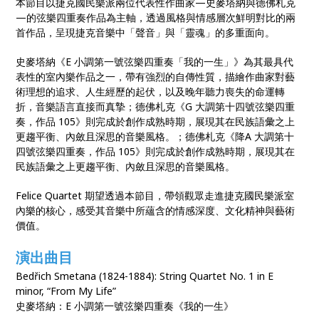
本節目以捷克國民樂派兩位代表性作曲家—史麥塔納與德佛札克
—的弦樂四重奏作品為主軸，透過風格與情感層次鮮明對比的兩
首作品，呈現捷克音樂中「聲音」與「靈魂」的多重面向。
史麥塔納《E 小調第一號弦樂四重奏「我的一生」》為其最具代
表性的室內樂作品之一，帶有強烈的自傳性質，描繪作曲家對藝
術理想的追求、人生經歷的起伏，以及晚年聽力喪失的命運轉
折，音樂語言直接而真摯；德佛札克《G 大調第十四號弦樂四重
奏，作品 105》則完成於創作成熟時期，展現其在民族語彙之上
更趨平衡、內斂且深思的音樂風格。；德佛札克《降A 大調第十
四號弦樂四重奏，作品 105》則完成於創作成熟時期，展現其在
民族語彙之上更趨平衡、內斂且深思的音樂風格。
Felice Quartet 期望透過本節目，帶領觀眾走進捷克國民樂派室
內樂的核心，感受其音樂中所蘊含的情感深度、文化精神與藝術
價值。
演出曲目
Bedřich Smetana (1824-1884):
String Quartet No. 1 in E
minor, “From My Life”
史麥塔納：E 小調第一號弦樂四重奏《我的一生》