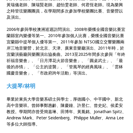
黃瑞儀老師、陳瑞賢老師、趙怡雯老師、何君恆老師。現為樂興
之時管弦樂團團員，在學期間多次參加學校樂團比賽、音樂營以
及演出。
2006年參與學校澳洲巡迴訪問演出、2008年榮獲全國音樂比賽宜
蘭縣室內樂優等第一、2010年參加個人比賽，榮獲全國音樂比賽
宜蘭縣中提琴個人優等第一、2011年參加 NTSO國立交響樂團兩
岸三地音樂營，於北京、天津、廣東音樂廳演出、2011年時，於
宜蘭演藝廳與樂團演出協奏曲。2013至2025年間多次參與「年終
祈福音樂會」、「日月潭花火節音樂會」、「圓桌武士」、「最
後的赤情」、「公主的逆襲」、「管風琴的經典風味」、「雲林
國慶音樂會」、「市政府跨年活動」等演出。
大提琴/林明
畢業於東吳大學音樂系碩士與學士，厚德國小、中平國中、新北
高中音樂班。曾師事鄭惠齡、陳慶鐘、許昱仁、曾史妃、侯柔安
教授。學期間亦曾受簡嘉琳、田博年、黃胤銘、Jonathan Spitz、
Andrew Mark、Peter Seidenberg、Philippe Muller、Anna Lee
等多位大師指導。