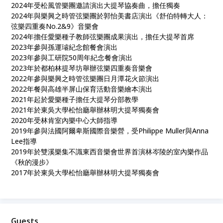
2024年受松風管樂團邀請演出大提琴協奏曲，擔任獨奏
2024年與樂興之時管弦樂團於郭怡美書店演出《舒伯特轉大人：
弦樂四重奏No.2&9》音樂會
2024年擔任愛樂種子教師弦樂團成果演出，擔任大提琴首席
2023年參與孫運璿紀念館餐會演出
2023年參與工研院50周年紀念餐會演出
2023年於都柏林提琴坊舉辦弦樂四重奏音樂會
2022年參與樂興之時管弦樂團日月潭花火節演出
2022年餐與高雄半屏山保育活動音樂繪本演出
2021年起於愛樂種子擔任大提琴分部教學
2021年於東吳大學松怡廳舉辦林明大提琴獨奏會
2020年受林肯室內樂中心大師指導
2019年參與法國阿爾卑斯國際音樂營，受Philippe Muller與Anna
Lee指導
2019年於雙溪樂集不識東西音樂會世界首演林岑陵的室內樂作品
《秋的漫步》
2017年於東吳大學松怡廳舉辦林明大提琴獨奏會
Guests