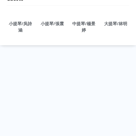
小提琴/吳詩
小提琴/張震
中提琴/楊景
大提琴/林明
涵
婷