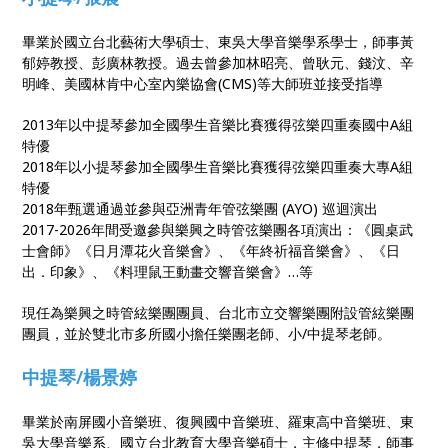
畢業於國立台北藝術大學碩士、東吳大學音樂學系學士，師事黃
郁婷教授、彭廣林教授。過去曾參加林昭亮、曾耿元、錢汶、辛
明峰、美國林肯中心室內樂協會(CMS)等大師班並接受指導
2013年以中提琴參加全國學生音樂比賽獲得弦樂四重奏國中A組
特優
2018年以小提琴參加全國學生音樂比賽獲得弦樂四重奏大專A組
特優
2018年甄選通過並參與亞洲青年管弦樂團 (AYO) 巡迴演出
2017-2026年間受邀參與樂興之時管弦樂團各項演出：《圓桌武
士會師》《日月潭花火音樂會》、《年終祈福音樂會》、《日
出．印象》、《料理鼠王動畫交響音樂會》…等
現任為樂興之時管絃樂團團員、台北市立交響樂團附設管絃樂團
團員，並於雙北市多所國小擔任樂團老師、小/中提琴老師。
中提琴/楊景婷
畢業於南屏國小音樂班、復興國中音樂班、羅東高中音樂班、東
吳大學音樂系、國立台北教育大學音樂碩士，主修中提琴，師事