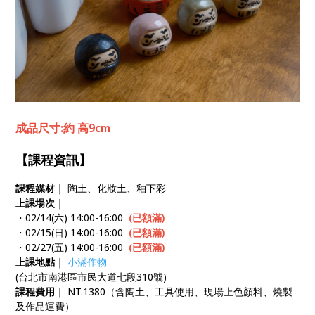
成品尺寸:約 高9cm
【課程資訊】
課程媒材｜
陶土、化妝土、釉下彩
上課場次｜
・02/14(六) 14:00-16:00
(已額滿)
・02/15(日) 14:00-16:00
(已額滿)
・02/27(五) 14:00-16:00
(已額滿)
上課地點｜
小滿作物
(台北市南港區市民大道七段310號)
課程費用｜
NT.1380（含陶土、工具使用、現場上色顏料、燒製
及作品運費）