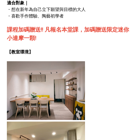
適合對象｜
・想在新年為自己立下願望與目標的大人
・喜歡手作體驗、陶藝初學者
課程加碼贈送!! 凡報名本堂課，加碼贈送限定迷你
小達摩一顆!
【教室環境】