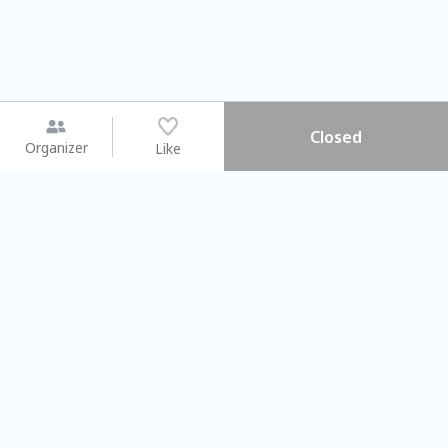
Closed
Organizer
Like
You may like
2026.08.15 (Sat) - 08.22 (Sat)
2026.08.15 (Sat) - 0
【親子手作體驗】哈東派對！
「共織宇宙」