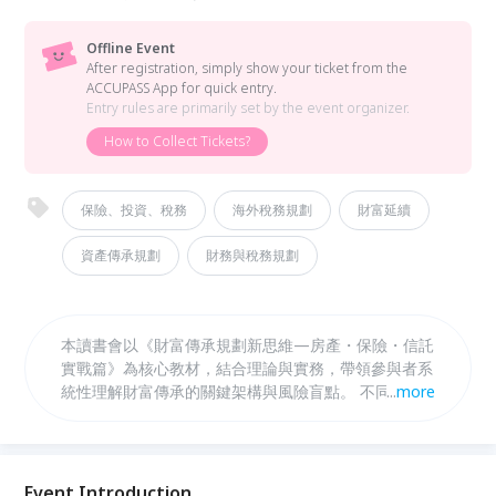
Offline Event
After registration, simply show your ticket from the
ACCUPASS App for quick entry.
Entry rules are primarily set by the event organizer.
How to Collect Tickets?
保險、投資、稅務
海外稅務規劃
財富延續
資產傳承規劃
財務與稅務規劃
本讀書會以《財富傳承規劃新思維—房產・保險・信託
實戰篇》為核心教材，結合理論與實務，帶領參與者系
統性理解財富傳承的關鍵架構與風險盲點。 不同於一
...
more
般讀書會僅停留在書本內容，我們將搭配真實法院判
決，從國稅局課稅邏輯、法官認定標準與當事人主張三
個視角，深入解析相關法條與實務爭點，協助來賓看懂
「為什麼規劃會被否定」。 同時延伸分享書本以外可
Event Introduction