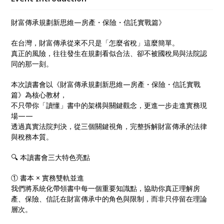
運用的稅法工具與財富管理策略，讓參與者不只學會知
識，更能建立符合實務與監理思維的財富傳承觀念，提
財富傳承規劃新思維—房產・保險・信託實戰篇》
前避開未來的稅務與法律風險。
在台灣，財富傳承從來不只是「怎麼省稅」這麼簡單。
真正的風險，往往發生在規劃看似合法、卻不被國稅局與法院認
同的那一刻。
本次讀書會以《財富傳承規劃新思維—房產・保險・信託實戰
篇》為核心教材，
不只帶你「讀懂」書中的架構與關鍵觀念，更進一步走進實務現
場——
透過真實法院判決，從三個關鍵視角，完整拆解財富傳承的法律
與稅務本質。
🔍 本讀書會三大特色亮點
① 書本 × 實務雙軌並進
我們將系統化帶領書中每一個重要知識點，協助你真正理解房
產、保險、信託在財富傳承中的角色與限制，而非只停留在理論
層次。