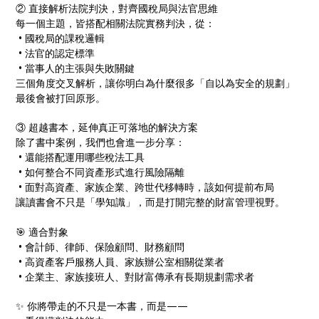
② 直接解析法院判決，對齊國稅局與法官思維
每一個主題，皆搭配相關法院實務判決，從：
• 國稅局的課稅邏輯
• 法官的認定標準
• 當事人的主張與失敗關鍵
三個角度交叉解析，讓你明白為什麼很多「自以為安全的規劃」
最後會被打回原形。
③ 超越書本，延伸真正可落地的解決方案
除了書中案例，我們也會進一步分享：
• 還能搭配運用哪些稅法工具
• 如何整合不同資產形式進行風險隔離
• 面對高資產、家族企業、跨世代移轉時，該如何提前布局
讓讀書會不只是「學知識」，而是打開完整的財富管理視野。
🎯 適合對象
• 會計師、律師、保險顧問、財務顧問
• 高資產客戶服務人員、家族辦公室相關從業者
• 企業主、家族接班人、對財富傳承有長期規劃需求者
✨ 你將帶走的不只是一本書，而是——