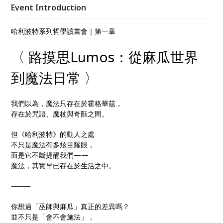
Event Introduction
哈利波特系列哲學讀書會｜第一章
〈 路摸思Lumos：從麻瓜世界
到魔法日常 〉
我們以為，魔法只存在於霍格華茲，
存在於咒語、魔杖與奇獸之間。
但《哈利波特》的動人之處
不只是魔法有多炫目耀眼，
而是它不斷提醒我們——
魔法，其實早已存在於生活之中。
⸻
你想過「巫師與麻瓜」真正的差異嗎？
並不只是「會不會施法」，