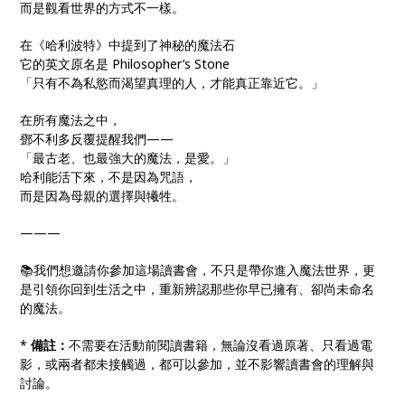
而是觀看世界的方式不一樣。
在《哈利波特》中提到了神秘的魔法石
它的英文原名是 Philosopher’s Stone
「只有不為私慾而渴望真理的人，才能真正靠近它。」
在所有魔法之中，
鄧不利多反覆提醒我們——
「最古老、也最強大的魔法，是愛。」
哈利能活下來，不是因為咒語，
而是因為母親的選擇與犧牲。
———
📚我們想邀請你參加這場讀書會，不只是帶你進入魔法世界，更
是引領你回到生活之中，重新辨認那些你早已擁有、卻尚未命名
的魔法。
*
備註：
不需要在活動前閱讀書籍，無論沒看過原著、只看過電
影，或兩者都未接觸過，都可以參加，並不影響讀書會的理解與
討論。