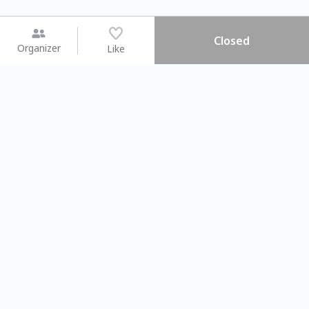
Closed
Organizer
Like
You may like
2026.08.15 (Sat) - 08.22 (Sat)
2026.08.15 (Sat) - 08.
【親子手作體驗】哈東派對！
「共織宇宙」
比哈皮、東窩蕊
共織宇宙】 七
Taipei City
New Taipei Ci
#
歡迎新手
1354
12
#
植物生態瓶