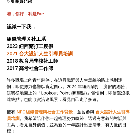
✨
引導員介紹
嗨，你好，我是Eve
認識一下我...
組織管理Ｘ社工系
2023 紐西蘭打工度假
2021 台大設計人生引導員培訓
2018 教育局學校社工師
2017 高考社會工作師
許多職場上的青年夥伴，在追尋職涯與人生意義的路上感到迷
惘，即使努力也難以肯定自己。2024 年紐西蘭打工度假的經驗，
讓我從地圖上的「Lookout Point (瞭望點)」領悟到，即使還沒抵
達終點，也能欣賞沿途風景，看見自己走了多遠。
擁有
NPO組織管理與社會工作背景
，並曾參與
台大設計人生引導
員培訓
。我希望陪伴你一起梳理努力軌跡，透過有意義的對話與
工具，看見自身價值，並為新的一年設計出更清晰、有力量的目
標！