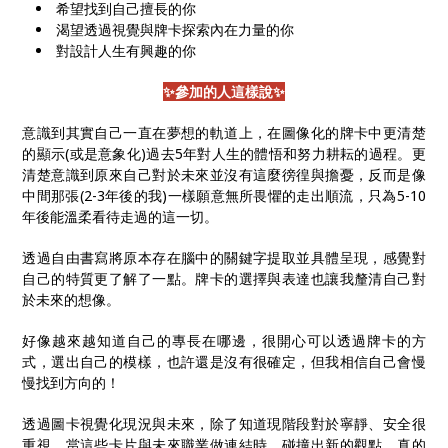
希望找到自己擅長的你
渴望透過視覺與牌卡探索內在力量的你
對設計人生有興趣的你
✨參加的人這樣說✨
意識到其實自己一直在夢想的軌道上，在圖像化的牌卡中更清楚
的顯示(或是意象化)過去5年對人生的體悟和努力耕耘的過程。更
清楚意識到原來自己對於未來並沒有這麼徬徨與擔憂，反而是像
中間那張(2-3年後的我)一樣願意無所畏懼的走出順流，只為5-10
年後能溫柔看待走過的這一切。
透過自由書寫將原本存在腦中的關鍵字提取並具體呈現，感覺對
自己的特質更了解了一點。牌卡的選擇與表達也讓我釐清自己對
於未來的想像。
好像越來越知道自己的專長在哪邊，很開心可以透過牌卡的方
式，選出自己的模樣，也許還是沒有很確定，但我相信自己會慢
慢找到方向的！
透過圖卡視覺化現況與未來，除了知道現階段對於寧靜、安全很
重視，當這些卡片與未來職業做連結時，碰撞出新的觀點，真的