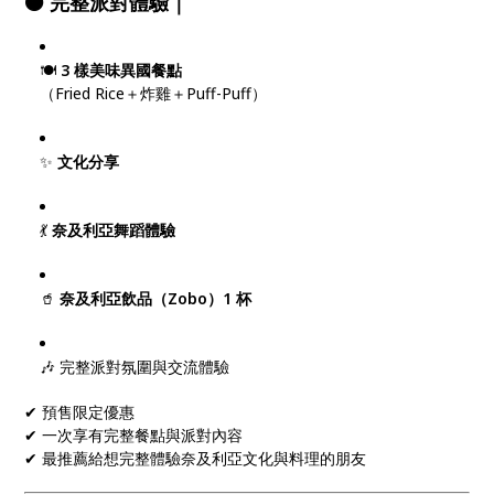
🟠 完整派對體驗｜
🍽
3 樣美味異國餐點
（Fried Rice＋炸雞＋Puff-Puff）
✨
文化分享
💃
奈及利亞舞蹈體驗
🥤
奈及利亞飲品（Zobo）1 杯
🎶 完整派對氛圍與交流體驗
✔ 預售限定優惠
✔ 一次享有完整餐點與派對內容
✔ 最推薦給想完整體驗奈及利亞文化與料理的朋友