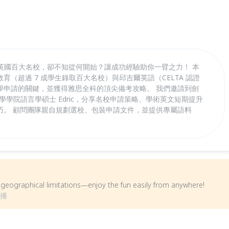
erial等英國百大名校，卻不知從何開始？讓成功經驗助你一臂之力！ 本
（超過 7 成學生錄取百大名校）與邱吉爾英語（CELTA 認證
學申請的關鍵，並獲得雅思全科的頂尖備考攻略。 我們邀請到劍
敦大學學院語言學碩士 Edric，分享名校申請策略、學術英文短期提升
巧。 顧問團隊親自規劃選校、包裝申請文件，並提供專屬語料
om geographical limitations—enjoy the fun easily from anywhere!
直播