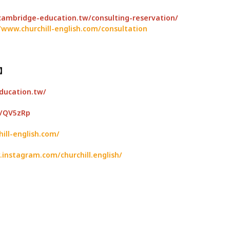
/cambridge-education.tw/consulting-reservation/
/www.churchill-english.com/consultation
】
ducation.tw/
cc/QV5zRp
ill-english.com/
instagram.com/churchill.english/