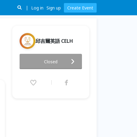
Log in
Sign up
Create Event
邱吉爾英語 CELH
留學一把罩！從雅思備考到留學
Closed
申請， 一次帶你掌握所有關鍵步
驟
2026.01.17 (Sat) 19:00 - 21:00
(GMT+8)