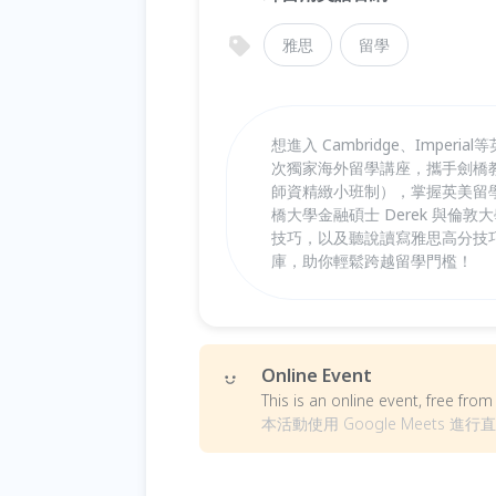
雅思
留學
想進入 Cambridge、Imp
次獨家海外留學講座，攜手劍橋教育
師資精緻小班制），掌握英美留
橋大學金融碩士 Derek 與倫
技巧，以及聽說讀寫雅思高分技
庫，助你輕鬆跨越留學門檻！
Online Event
This is an online event, free fr
本活動使用 Google Meets 進行