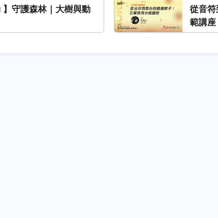
動 】守護森林｜大樹與動
從音符
範講座