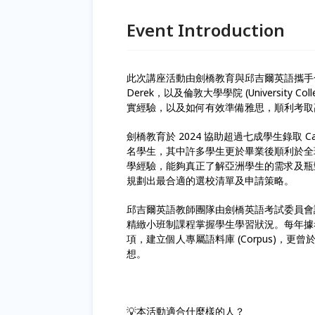
Event Introduction
此次講座活動由劍橋教育與邱吉爾英語攜手合作，邀請到
Derek，以及倫敦大學學院 (University 
實經驗，以及如何有效準備雅思，順利考取
劍橋教育於 2024 協助超過七成學生錄取 Camb
名學生，其中許多學生更於畢業後順利於全
學經驗，能夠真正了解亞洲學生的需求及瓶
規劃出最合適的選校清單及申請策略。
邱吉爾英語教師團隊由劍橋英語考試委員會認證
精緻小班制課程掌握學生學習狀況。每年據
項，建立個人專屬語料庫 (Corpus)，
想。
💡本活動適合什麼樣的人？