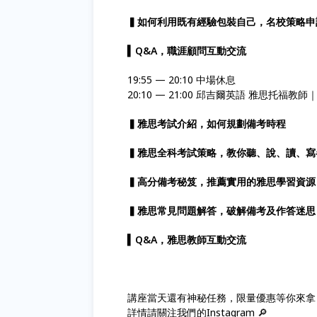
▍如何利用既有經驗包裝自己，名校策略申
▍Q&A，職涯顧問互動交流
19:55 — 20:10 中場休息
20:10 — 21:00 邱吉爾英語 雅思托福教師
▍雅思考試介紹，如何規劃備考時程
▍雅思全科考試策略，教你聽、說、讀、寫
▍高分備考秘笈，推薦實用的雅思學習資源
▍雅思常見問題解答，破解備考及作答迷思
▍Q&A，雅思教師互動交流
講座當天還有神秘任務，限量優惠等你來拿
詳情請關注我們的Instagram 🔎