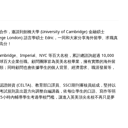
劍橋大學 (University of Cambridge) 金融碩士
College London) 語言學碩士 Edric，一同和大家分享海外留學、求職真
高分！
ridge、Imperial、NYC 等百大名校，累計總諮詢超過 10,000
球百大企業任職。顧問團隊皆為英美名校畢業，擁有實際的海外留
頸；同時顧問也會依據學生的個人背景、經濟需求、職涯發展等，
師資 (CELTA)、教育部口譯員、SSCI期刊審核員組成，堅持以
考試規則及出題方向調整自編講義，依每位學生的口語、寫作等弱
更曾於5小時內輔導學生考過學校門檻，讓進入英美頂尖名校不再只是夢