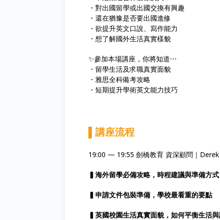
・對出國留學或出國交換有興趣
・還在猶豫是否要出國進修
・欲提升英文口說、寫作能力
・想了解國外生活真實樣貌
✨參加本場講座，你將知道⋯
・留學生活及求職真實面貌
・雅思全科備考攻略
・短期提升學術英文能力技巧
▌
講座流程
19:00 — 19:55 劍橋教育 資深顧問｜
▍海外留學必備攻略，時程建議與準備方式
▍申請文件包裝準備，學校最看重的要點
▍英國校園生活真實面貌，如何平衡生活與