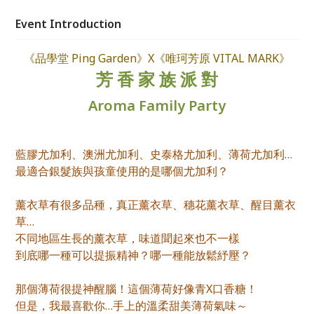
碼：認識芳香植物家族的共通性與不同點、了解每款精
油的特色 🌱芳香攻略：提供日常保養與緊急護理處
Event Introduction
方、調配建議及運用方式
《品學堂 Ping Garden》X《唯珂芳原 VITAL MARK》
芳 香 家 族 派 對
Aroma Family Party
藍膠尤加利、澳洲尤加利、史泰格尤加利、薄荷尤加利…
最適合銀髮族與孩童使用的是哪個尤加利？
薰衣草有很多品種，真正薰衣草、穗花薰衣草、醒目薰衣
草…
不同地區生長的薰衣草，味道聞起來也不一樣
到底哪一種可以提振精神？哪一種能放鬆紓壓？
那個薄荷很提神醒腦！這個薄荷好像青X口香糖！
但是，我最喜歡你…手上的溫柔甜美薄荷氣味～