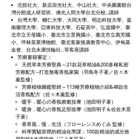
北投社大、新店崇光社大、中山社大、中央圖書館台
灣分館成人研習班、佛光人間大學台北分校…講師
台灣大學、輔仁大學、大同大學、明志科技大學、嘉
南藥理大學、亞東科技大學、石碇高中、弘道國中、臺
北市立天母國小、臺北市立景興國小、臺北市立萬芳國
小、坪林茶業博物館、臺北客家推廣教育中心、伊甸基
金會、台北永康扶輪社…等客座講師
芳療書籍審定：
天然草本芳療聖典～21款花草精油&200多種私密
芳療配方--打造無毒香氛家園（羽鳥冬子著／佐々木
薫監修）
芳療植物圖鑑聖經～113種芳療植物介紹&48款生
活香氛配方（佐々木薫監修）
暖手．暖心の香氛療癒按摩（池田明子著）
暖身．暖心の香氛足部按摩（池田明子＆佐佐木景
子著）
香草風．慢．生活（フローレンスめぐみ 監修）
科學實驗室裡的精油化學課：100款精油的成分效