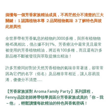
搞懂每一個芳香家族精油成員，不再茫然分不清楚的三大
關鍵：１認識植物本尊 ２品聞植物氣味 ３了解特色與彼
此差異性
全世界帶有芳香氣息的植物約3000多種，與所有植物物
種45萬相比，僅占據不到1%。芳香療法中最常見且最常
被使用的芳香植物精油，將近有100多種，而且還有許多
新品種不斷被發現與萃取提煉出精油！
許多芳療同好對於天然芳香植物的氣味非常著迷，卻常常
因為它們的名字（俗名）及品種非常相近，讓人容易混
淆，傻傻分不清楚……
【芳香家族派對 Aroma Family Party】系列課程，
Fenny品誼老師將帶領學員區分芳香家族成員的「你－我
－他」，輕鬆讀懂每款精油的特色與香氣密碼！