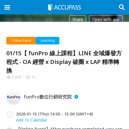
Share
Open with app
Online Event
Learning
01/15【 funPro 線上課程】LINE 全域爆發方
程式 - OA 經營 x Display 破圈 x LAP 精準轉
換
1,073
11
funPro數位行銷研究院
2026.01.15 (Thu) 14:00 - 15:00 (GMT+8)
Add To Calendar
【Online Event】After purchase completed, you can