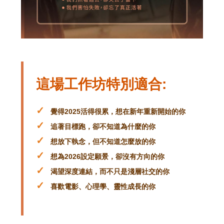
這場工作坊特別適合:
✓
覺得2025活得很累，想在新年重新開始的你
✓
追著目標跑，卻不知道為什麼的你
✓
想放下執念，但不知道怎麼放的你
✓
想為2026設定願景，卻沒有方向的你
✓
渴望深度連結，而不只是淺層社交的你
✓
喜歡電影、心理學、靈性成長的你