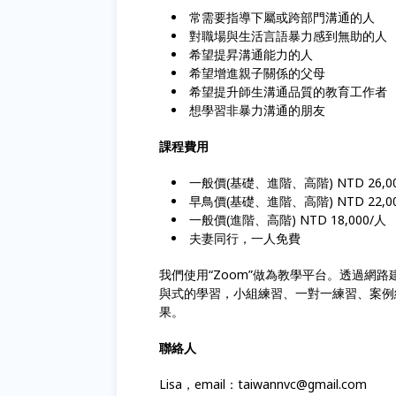
常需要指導下屬或跨部門溝通的人
對職場與生活言語暴力感到無助的人
希望提昇溝通能力的人
希望增進親子關係的父母
希望提升師生溝通品質的教育工作者
想學習非暴力溝通的朋友
課程費用
一般價(基礎、進階、高階) NTD 26,0
早鳥價(基礎、進階、高階) NTD 22,0
一般價(進階、高階) NTD 18,000/人
夫妻同行，一人免費
我們使用“Zoom”做為教學平台。透過網
與式的學習，小組練習、一對一練習、案例
果。
聯絡人
Lisa，email：taiwannvc@gmail.com