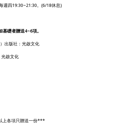
四19:30~21:30。(6/18休息)
加基礎者贈送4~6項。
訂版）出版社：光啟文化
社：光啟文化
以上各項只贈送一份***