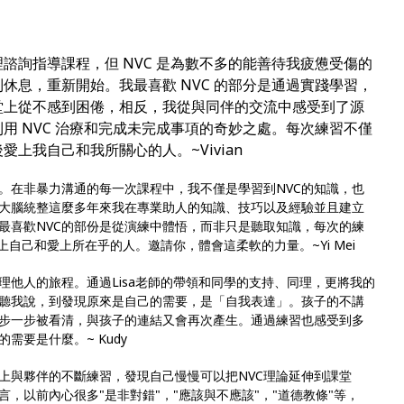
諮詢指導課程，但 NVC 是為數不多的能善待我疲憊受傷的
休息，重新開始。我最喜歡 NVC 的部分是通過實踐學習，
堂上從不感到困倦，相反，我從與同伴的交流中感受到了源
用 NVC 治療和完成未完成事項的奇妙之處。每次練習不僅
上我自己和我所關心的人。~Vivian
。在非暴力溝通的每一次課程中，我不僅是學習到NVC的知識，也
我大腦統整這麼多年來我在專業助人的知識、技巧以及經驗並且建立
最喜歡NVC的部份是從演練中體悟，而非只是聽取知識，每次的練
上自己和愛上所在乎的人。邀請你，體會這柔軟的力量。~Yi Mei
理他人的旅程。通過Lisa老師的帶領和同學的支持、同理，更將我的
聽我說，到發現原來是自己的需要，是「自我表達」。孩子的不講
步一步被看清，與孩子的連結又會再次產生。通過練習也感受到多
需要是什麼。~ Kudy
加上與夥伴的不斷練習，發現自己慢慢可以把NVC理論延伸到課堂
，以前內心很多"是非對錯"，"應該與不應該"，"道德教條"等，