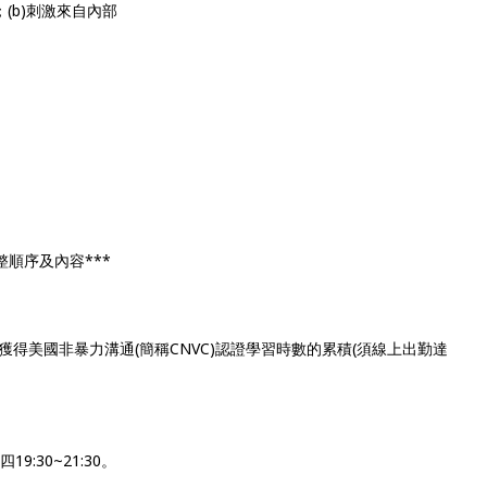
(b)刺激來自內部
順序及內容***
得美國非暴力溝通(簡稱CNVC)認證學習時數的累積(須線上出勤達
。
19:30~21:30。