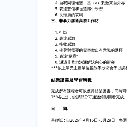
自我同理傾聽，當（a）刺激來自外界；
表達悲傷和從遺憾中學習
長頸鹿的哀鳴
三、非暴力溝通高階工作坊
打斷
表達感激
接收感激
帶著對需要的覺察做出有意識的選擇
表達“歉意”
通過非暴力溝通解決內心的衝突
***以上單元主辦單位視教學狀況會予以調整
結業證書及學習時數
完成所有課程者可以獲得結業證書，同時可獲
75%以上)，缺課部分可通過錄影回看完成
日 期:
基礎班 : 自2026年4月16日~5月28日，每週四