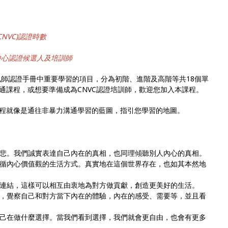
NVC)認證時數
中心認證候選人及培訓師
)訊師認證手冊中重要學習的項目，分為初階、進階及高階等共18個單
通課程，或想要準備成為CNVC認證培訓師，歡迎您加入本課程。
程就像是通往非暴力溝通學習的藍圖，指引您學習的地圖。
悲。我們誠實表達自己內在的真相，也同理傾聽別人內心的真相。
循內心價值觀的生活方式。真實地在這個世界存在，也如其本然地
連結，這樣可以相互由衷地為對方做貢獻，創造更美好的生活。
，覺察自己和對方當下內在的體驗，內在的感受、需要等，並且看
己在做什麼選擇。當我們看到選擇，我們就會更自由，也會有更多