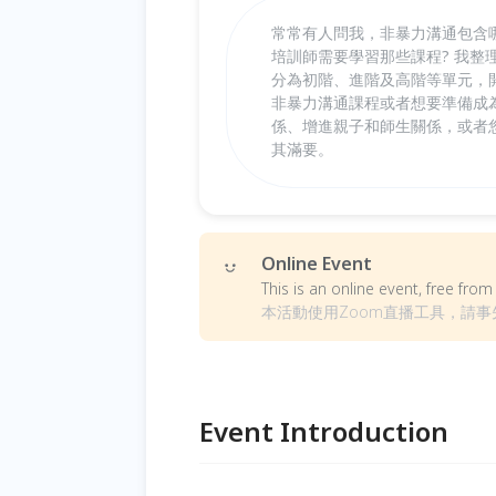
常常有人問我，非暴力溝通包含哪
培訓師需要學習那些課程? 我整
分為初階、進階及高階等單元，
非暴力溝通課程或者想要準備成為
係、增進親子和師生關係，或者
其滿要。
Online Event
This is an online event, free fr
本活動使用Zoom直播工具，請
Event Introduction