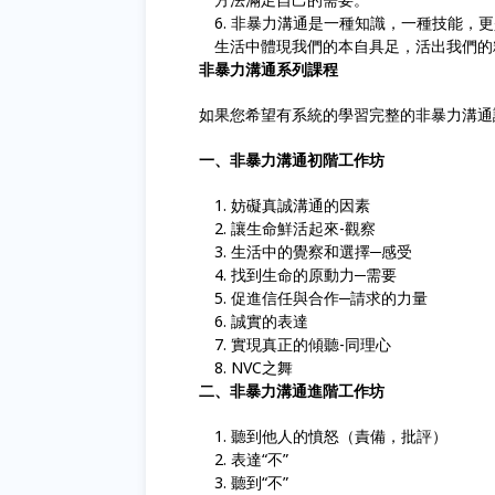
非暴力溝通是一種知識，一種技能，更
生活中體現我們的本自具足，活出我們的
非暴力溝通系列課程
如果您希望有系統的學習完整的非暴力溝通
一、非暴力溝通初階工作坊
妨礙真誠溝通的因素
讓生命鮮活起來-觀察
生活中的覺察和選擇─感受
找到生命的原動力─需要
促進信任與合作─請求的力量
誠實的表達
實現真正的傾聽-同理心
NVC之舞
二、非暴力溝通進階工作坊
聽到他人的憤怒（責備，批評）
表達“不”
聽到“不”