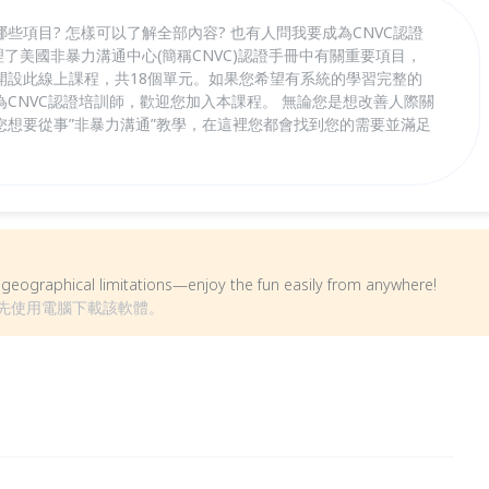
些項目? 怎樣可以了解全部內容? 也有人問我要成為CNVC認證
理了美國非暴力溝通中心(簡稱CNVC)認證手冊中有關重要項目，
開設此線上課程，共18個單元。如果您希望有系統的學習完整的
CNVC認證培訓師，歡迎您加入本課程。 無論您是想改善人際關
您想要從事”非暴力溝通”教學，在這裡您都會找到您的需要並滿足
om geographical limitations—enjoy the fun easily from anywhere!
事先使用電腦下載該軟體。