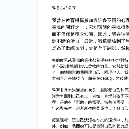
學員心得分享
我曾在教育機構參加過許多不同的心理
靈魂的課程之一，它能讓我的靈魂得到
而不僅僅是獲取知識。因此，我在課
源不斷的活力。最近，我還體驗到了利
是為了磨練技能，更是為了調試，然後愛
每個疲累或受傷的靈魂都希望被好好地對待
身心深刻體驗到NVC柔軟的力量。它幫助
了一個地圖幫助我同理自己、同理他人。我
習都不只是練技巧，而是在debug，然後愛
學習非暴力溝通就好像是一趟關愛自己和同
注意力回到自己身上，例如一直埋怨孩子不
理，是他有「幫助」的需要。當每個需要一
年來與先生一起所產生的委屈位，了解自己的
經過課程，讓自己沈浸在NVC的環境中，
外。例如：我開始可以覺察對自己的暴力語言