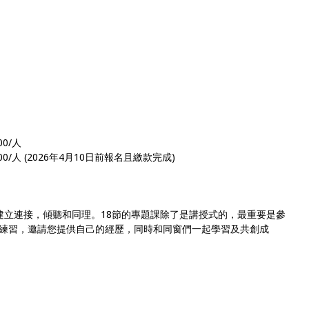
00/人
00/人 (2026年4月10日前報名且繳款完成)
路建立連接，傾聽和同理。18節的專題課除了是講授式的，最重要是參
練習，邀請您提供自己的經歷，同時和同窗們一起學習及共創成