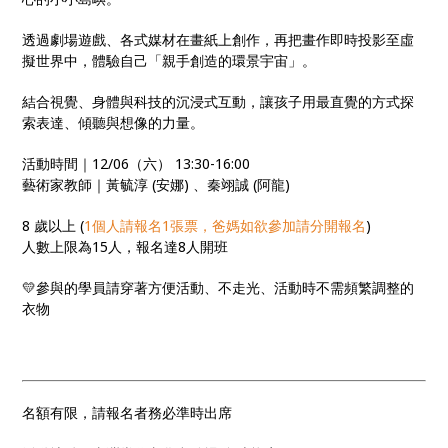
透過劇場遊戲、各式媒材在畫紙上創作，再把畫作即時投影至虛
擬世界中，體驗自己「親手創造的環景宇宙」。
結合視覺、身體與科技的沉浸式互動，讓孩子用最直覺的方式探
索表達、傾聽與想像的力量。
活動時間｜12/06（六） 13:30-16:00
藝術家教師｜黃毓淳 (安娜) 、秦翊誠 (阿龍)
8 歲以上 (
1個人請報名1張票，爸媽如欲參加請分開報名
)
人數上限為15人，報名達8人開班
💛參與的學員請穿著方便活動、不走光、活動時不需頻繁調整的
衣物
名額有限，請報名者務必準時出席