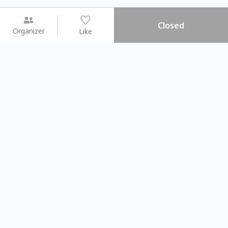
Closed
Organizer
Like
You may like
2026.08.15 (Sat) - 08.22 (Sat)
2026.08.15 (Sat) - 08.
【親子手作體驗】哈東派對！
「共織宇宙」
比哈皮、東窩蕊
共織宇宙】 七
Taipei City
New Taipei Ci
#
歡迎新手
1364
12
#
植物生態瓶