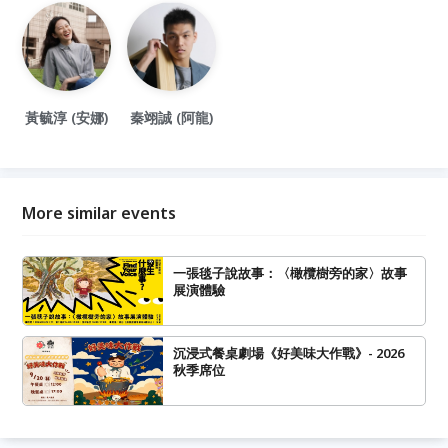
黃毓淳 (安娜)
秦翊誠 (阿龍)
More similar events
一張毯子說故事：〈橄欖樹旁的家〉故事
展演體驗
沉浸式餐桌劇場《好美味大作戰》- 2026
秋季席位