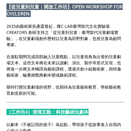
【從兒童到兒童｜開放工作坊】OPEN WORKSHOP FOR
CHILDREN
2025由藝術家吳彥霆發起，獲C-LAB臺灣當代文化實驗場
CREATORS 創研支持之「從兒童到兒童：臺灣當代兒童劇場實
驗」，在兒童劇場創作歷程以兒童為田野對象，也視兒童為顧問
專家。
在進駐期間完成四部融入兒童觀點，以兒童視角為出發的兒童劇
場文本。這些文本將在未來以讀劇、演出、製作等形式呈現，也
將進一步將文本轉譯為藝術課程，透過共創小組藝術家，與特邀
藝術家，輪番挑戰將劇本變成藝術課程。
期待打開兒童劇場的視野，也期待為兒童藝術教育、學校藝術教
育創造新的可能。
［工作坊4］澄境互動：科技藝術玩劇本
以劇本《不被記得的孩子》為起點，帶領孩子從故事進入自我內
心的小小島嶼。