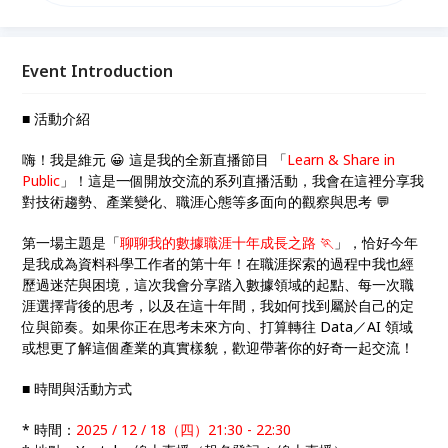
態等多面向的觀察與思考 💬
Event Introduction
■ 活動介紹
嗨！我是維元 😀 這是我的全新直播節目 「
Learn & Share in
Public
」！這是一個開放交流的系列直播活動，我會在這裡分享我
對技術趨勢、產業變化、職涯心態等多面向的觀察與思考 💬
第一場主題是「
聊聊我的數據職涯十年成長之路 🏃
」，恰好今年
是我成為資料科學工作者的第十年！在職涯探索的過程中我也經
歷過迷茫與困境，這次我會分享踏入數據領域的起點、每一次職
涯選擇背後的思考，以及在這十年間，我如何找到屬於自己的定
位與節奏。如果你正在思考未來方向、打算轉往 Data／AI 領域
或想更了解這個產業的真實樣貌，歡迎帶著你的好奇一起交流！
■ 時間與活動方式
* 時間：
2025 / 12 / 18（四）21:30 - 22:30