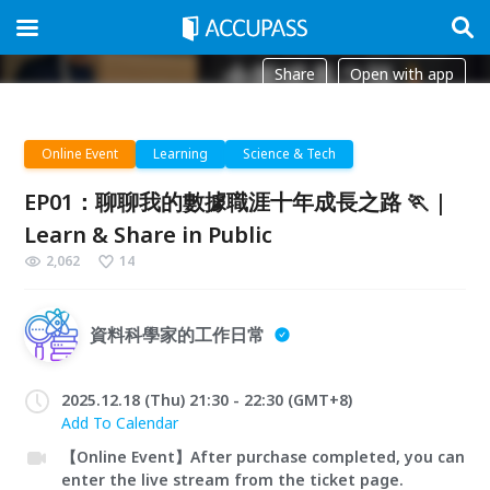
Share
Open with app
Online Event
Learning
Science & Tech
EP01：聊聊我的數據職涯十年成長之路 🏃 |
Learn & Share in Public
2,062
14
資料科學家的工作日常
2025.12.18 (Thu) 21:30 - 22:30 (GMT+8)
Add To Calendar
【Online Event】After purchase completed, you can
enter the live stream from the ticket page.