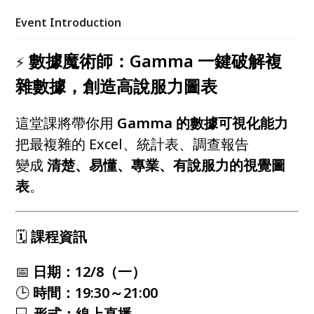
Event Introduction
數據魔術師：Gamma 一鍵破解複
⚡
雜數據，創造高說服力圖表
這堂課將帶你用
Gamma 的數據可視化能力
把最複雜的 Excel、統計表、調查報告
變成
清楚、易懂、專業、有說服力的視覺圖
表
。
🗓️
課程資訊
📅
日期：12/8（一）
🕒
時間：19:30～21:00
💻
形式：線上直播