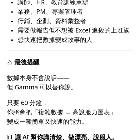
講師、HR、教育訓練承辦
業務、PM、專案管理者
行銷、企劃、資料彙整者
需要做報告但不想被 Excel 追殺的上班族
想快速把數據變成故事的人
⚠️
最後提醒
數據本身不會說話——
但 Gamma 可以替你說。
只要 60 分鐘，
你將會把「複雜數據 → 高說服力圖表」
變成一種簡單又快速的能力。
📊
讓 AI 幫你講清楚、做漂亮、說服人。