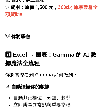
✨
費用：原價 1,500 元，
360d才庫事業群全
額贊助!!
💡
你將學會
1️⃣ Excel → 圖表：Gamma 的 AI 數
據魔法全流程
你將實際看到 Gamma 如何做到：
📌 自動讀懂你的數據
自動判讀欄位、分類、趨勢
立即辨識異常點與重要指標