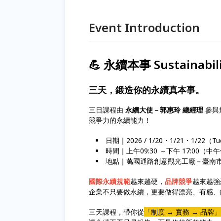
Event Introduction
💪 永續本事 Sustainabili
三天，鍛造你的永續真本事。
三日課程由
永續大使－郭惠玲
總經理
參與
競爭力的永續能力！
日期｜2026 / 1/20・1/21・1/22（Tue
時間｜上午09:30 ～下午 17:00（中
地點｜萬國通路創意觀光工廠－臺南
國際永續規範
越來越硬，
品牌競爭
越來越強
企業不只要做永續，更要做得漂亮、有感、
三天課程，帶你從
「制度 → 實務 → 品牌」