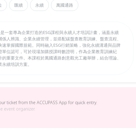
位
匯續
永續
萬國通路
ty Flex」是一套專為企業打造的ESG課程與永續人才培訓計畫，涵蓋永續
關係人辨識、企業永續管理，並搭配碳盤查教育訓練、盤查流程、
快速掌握國際規範。同時融入ESG行銷策略，強化永續溝通與品牌
證單位認可，可於現場加購授課時數證明，作為企業教育訓練紀
升的重要文件。本課程於萬國通路創意觀光工廠舉辦，結合理論、
業永續培訓方案。
your ticket from the ACCUPASS App for quick entry.
he event organizer.