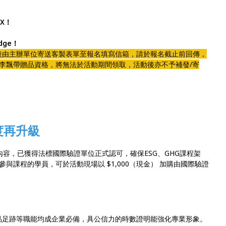
oX！
Edge！
後由主辦單位寄送客製表單至報名填寫信箱，請於報名截止前回傳，
李飄帶贈品資格，將無法於活動期間領取，活動後亦不予補發/寄
度再升級
lex」課程內容，已獲得法標國際驗證單位正式認可，確保ESG、GHG課程架
與課程的學員，可於活動現場以 $1,000（現金） 加購由國際驗證
品足跡等職能均成企業必備，具公信力的時數證明能強化專業形象。