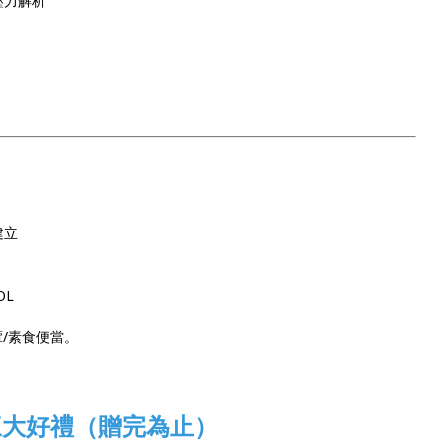
壓力解析
建立
OL
葷/素食便當。
三大好禮（贈完為止）