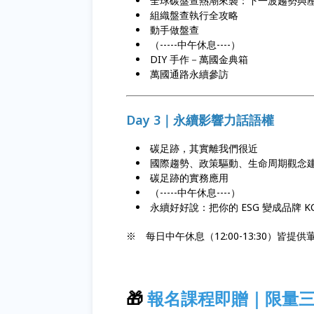
全球碳盤查熱潮來襲：下一波趨勢與
組織盤查執行全攻略
動手做盤查
（-----中午休息----）
DIY 手作－萬國金典箱
萬國通路永續參訪
Day 3｜永續影響力話語權
碳足跡，其實離我們很近
國際趨勢、政策驅動、生命周期觀念
碳足跡的實務應用
（-----中午休息----）
永續好好說：把你的 ESG 變成品牌 K
※ 每日中午休息（12:00-13:30）皆提供
🎁
報名課程即贈｜限量