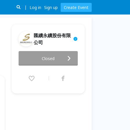
Log in
Sign up
Create Event
匯續永續股份有限
公司
【活動取消】永續本事－三天，
Closed
鍛造你的永續真本事
2026.01.12 (Mon) 09:30 - 01.13
(Tue) 17:00 (GMT+8)