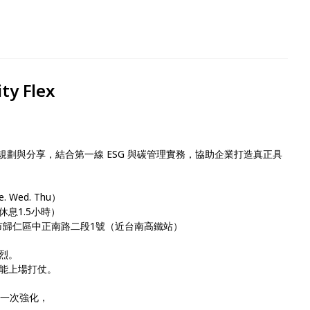
ty Flex
規劃與分享，結合第一線 ESG 與碳管理實務，協助企業打造真正具
. Wed. Thu）
午休息1.5小時）
市歸仁區中正南路二段1號（近台南高鐵站）
烈。
能上場打仗。
一次強化，