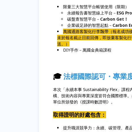
限量三大智慧平台帳號使用（限期）
永續報告書智慧線上平台－
ESG Pr
碳盤查智慧平台－
Carbon Get！
企業碳足跡的智慧起點－
Carbon 
萬國通路客製化行李飄帶（報名成功
未於報名截止日前回傳，即放棄客製化行
送。）
DIY手作－萬國金典箱課程
🎓
法標國際認可・專業
本次「永續本事 Sustainability F
構、技術內容與專業深度皆符合國際標準。參
單位所頒發的《授課時數證明》。
取得證明的好處包含：
提升職涯競爭力：永續、碳管理、產