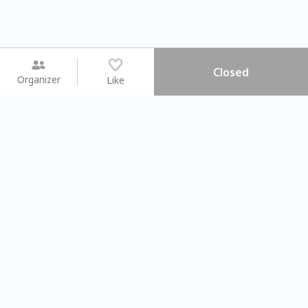
Closed
Organizer
Like
You may like
2026.08.15 (Sat) - 08.22 (Sat)
2026.08.15 (Sat) - 08
【親子手作體驗】哈東派對！
「共織宇宙」
比哈皮、東窩蕊
共織宇宙】 七