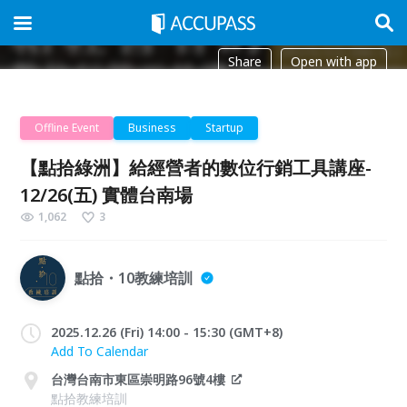
Share
Open with app
Offline Event
Business
Startup
【點拾綠洲】給經營者的數位行銷工具講座-
12/26(五) 實體台南場
1,062
3
點拾・10教練培訓
2025.12.26 (Fri) 14:00 - 15:30 (GMT+8)
Add To Calendar
台灣台南市東區崇明路96號4樓
點拾教練培訓