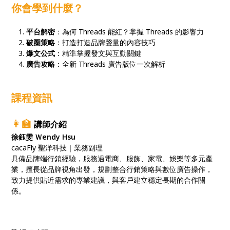
你會學到什麼？
平台解密
：為何 Threads 能紅？掌握 Threads 的影響力
破圈策略
：打造打造品牌聲量的內容技巧
爆文公式
：精準掌握發文與互動關鍵
廣告攻略
：全新 Threads 廣告版位一次解析
課程資訊
👩‍🏫
講師介紹
徐鈺雯 Ｗendy Hsu
cacaFly 聖洋科技｜業務副理
具備品牌端行銷經驗，服務過電商、服飾、家電、娛樂等多元產
業，擅長從品牌視角出發，規劃整合行銷策略與數位廣告操作，
致力提供貼近需求的專業建議，與客戶建立穩定長期的合作關
係。