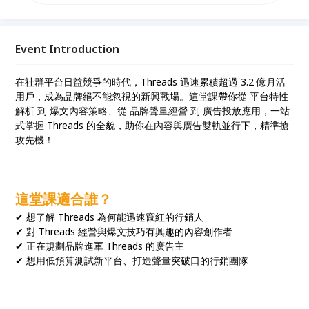
與實作，讓你在短期內晉升數位媒體達人！
Event Introduction
在社群平台日益競爭的時代，Threads 迅速累積超過 3.2 億月活
用戶，成為品牌絕不能忽視的新興戰場。這堂課帶你從 平台特性
解析 到 爆文內容策略、從 品牌聲量經營 到 廣告投放應用，一站
式掌握 Threads 的全貌，助你在內容與廣告雙軌並行下，精準搶
攻先機！
這堂課適合誰？
✔ 想了解 Threads 為何能迅速竄紅的行銷人
✔ 對 Threads 經營與爆文技巧有興趣的內容創作者
✔ 正在規劃品牌進軍 Threads 的廣告主
✔ 想用低預算測試新平台、打造聲量突破口的行銷團隊