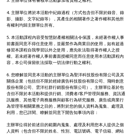
3. 主辦單位保有審核本活動參加者資格之權利。
4. 主辦單位將於本活動中紀錄過程（方式包含但不限於錄音、錄
影、攝影、文字紀錄等），其產生的相關著作之著作權和其他所
有權利均歸主辦單位所有。
5. 本活動課程內容受智慧財產權相關法令保護，未經著作權人事
前書面同意不得任意使用，並嚴禁作為商業目的使用，如有超過
修習本課程自我學習以外之使用，應先依法取得著作權人之授
權。若未經著作權人事前書面授權同意而任意使用本活動課程內
容，本公司保留依法採取一切法律行動之權利。
6. 您瞭解並同意本活動的主辦單位為聖洋科技股份有限公司及其
關係企業（包括但不限於經緯廣告科技股份有限公司、飛時創意
股份有限公司、雲洋社群行銷股份有限公司）。主辦單位基於包
含但不限於本活動和提供行銷、消費者/客戶管理與服務、資訊通
訊服務、其他電子商務服務與顧客行為研究服務、廣告或商業行
為管理等相關業務之目的，將對於您的個人資料為蒐集、處理及
利用，您已詳閱、瞭解並同意下開告知事項內容：
主辦單位得於前述目的範圍內蒐集、處理及利用您本人提供之個
人資料（包含但不限於姓名、性別、電話號碼、電子信箱、網站