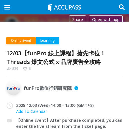
Share
Open with app
Online Event
Learning
12/03【funPro 線上課程】搶先卡位！
Threads 爆文公式 x 品牌廣告全攻略
839
6
funPro數位行銷研究院
2025.12.03 (Wed) 14:00 - 15:00 (GMT+8)
Add To Calendar
【Online Event】After purchase completed, you can
enter the live stream from the ticket page.