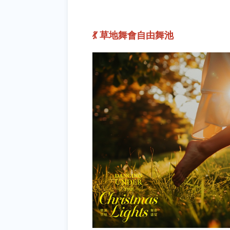
💃 草地舞會自由舞池