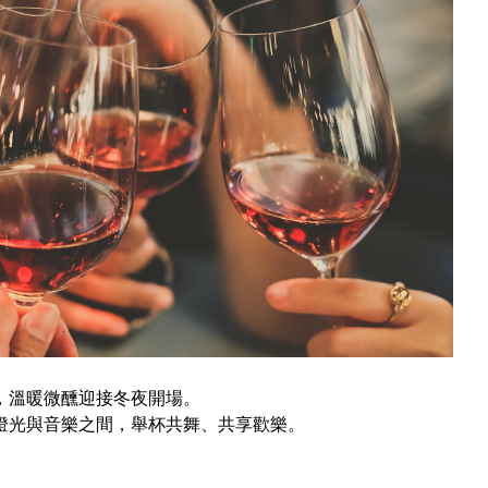
，溫暖微醺迎接冬夜開場。
燈光與音樂之間，舉杯共舞、共享歡樂。