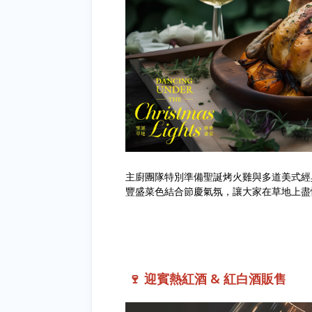
主廚團隊特別準備聖誕烤火雞與多道美式經
豐盛菜色結合節慶氣氛，讓大家在草地上盡
🍷 迎賓熱紅酒 & 紅白酒販售