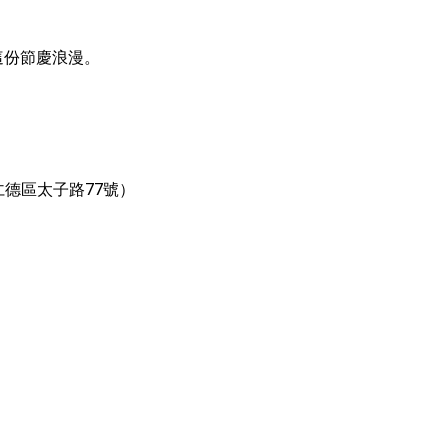
這份節慶浪漫。
市仁德區太子路77號）