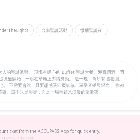
derTheLights
台南聖誕活動
微醺聖誕夜
的聖誕派對。 現場有暖心的 Buffet 聖誕大餐、迎賓調酒、閃
從微醺開始，一起在草地上盡情舞動。 這一晚，為所有 喜歡跳
池。 不需要會跳，只要想感受節慶氣氛、享受音樂與燈光， 你都
笑容。這不只是用餐，而是一場輕鬆又浪漫的聖誕夜。
your ticket from the ACCUPASS App for quick entry.
he event organizer.