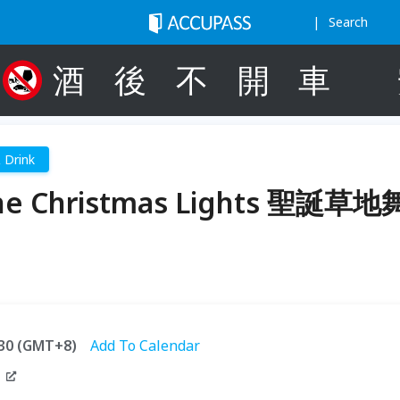
Search
酒
後
不
開
車
 Drink
the Christmas Lights 聖誕草地
0:30 (GMT+8)
Add To Calendar