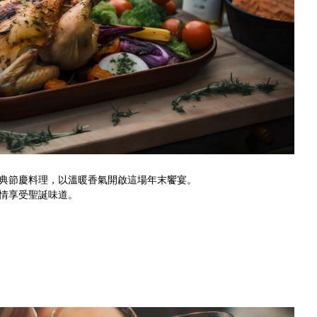
典節慶料理，以溫暖香氣開啟這場年末饗宴。
情享受聖誕味道。