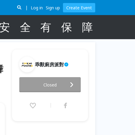
Log in
Sign up
Create Event
安
全
有
保
障
乖獸廚房派對
舞
Dancing Under the
Closed
Christmas Lights 聖誕草地舞
會盛宴
2025.12.25 (Thu) 17:00 - 20:30
(GMT+8)