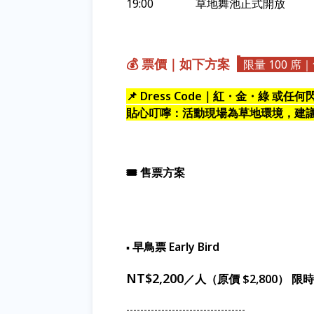
19:00 草地舞池正式開放
💰 票價｜如下方案
限量 100 
📌 Dress Code｜紅・金・綠 或任
貼心叮嚀：活動現場為草地環境，建
🎟 售票方案
早鳥票 Early Bird
▪︎
NT$2,200
／人（原價 $2,800） 限時
----------------------------------