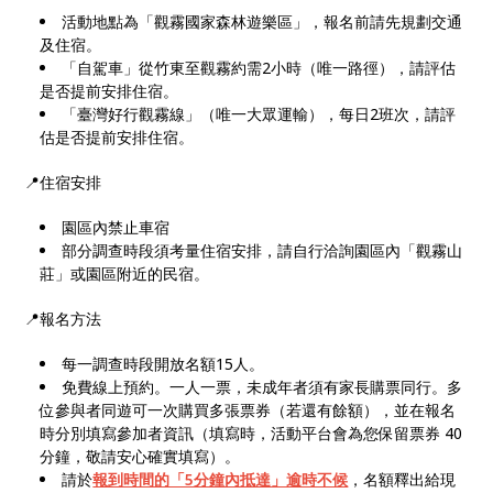
活動地點為「觀霧國家森林遊樂區」，報名前請先規劃交通
及住宿。
「自駕車」從竹東至觀霧約需2小時（唯一路徑），請評估
是否提前安排住宿。
「臺灣好行觀霧線」（唯一大眾運輸），每日2班次，請評
估是否提前安排住宿。
📍住宿安排
園區內禁止車宿
部分調查時段須考量住宿安排，請自行洽詢園區內「觀霧山
莊」或園區附近的民宿。
📍報名方法
每一調查時段開放名額15人。
免費線上預約。一人一票，未成年者須有家長購票同行。多
位參與者同遊可一次購買多張票券（若還有餘額），並在報名
時分別填寫參加者資訊（填寫時，活動平台會為您保留票券 40
分鐘，敬請安心確實填寫）。
請於
報到時間的「5分鐘內抵達」逾時不候
，名額釋出給現