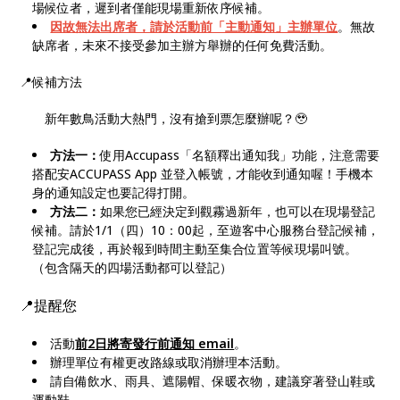
場候位者，遲到者僅能現場重新依序候補。
因故無法出席者，請於活動前「主動通知」主辦單位
。無故
缺席者，未來不接受參加主辦方舉辦的任何免費活動。
📍候補方法
新年數鳥活動大熱門，沒有搶到票怎麼辦呢？🥹
方法一：
使用Accupass「名額釋出通知我」功能，注意需要
搭配安ACCUPASS App 並登入帳號，才能收到通知喔！手機本
身的通知設定也要記得打開。
方法二：
如果您已經決定到觀霧過新年，也可以在現場登記
候補。請於1/1（四）10：00起，至遊客中心服務台登記候補，
登記完成後，再於報到時間主動至集合位置等候現場叫號。
（包含隔天的四場活動都可以登記）
📍提醒您
活動
前2日將寄發行前通知 email
。
辦理單位有權更改路線或取消辦理本活動。
請自備飲水、雨具、遮陽帽、保暖衣物，建議穿著登山鞋或
運動鞋。