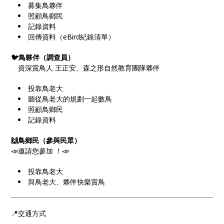
募集鳥夥伴
照顧鳥鄉民
記錄資料
回傳資料（eBird紀錄清單）
🐦鳥夥伴（調查員）
資深賞鳥人 王正安、森之形自然教育團隊夥伴
投靠鳥老大
聽從鳥老大的規劃一起數鳥
照顧鳥鄉民
記錄資料
🙌鳥鄉民（參與民眾）
📣邀請您參加 ！📣
投靠鳥老大
與鳥老大、夥伴快樂賞鳥
📍交通方式