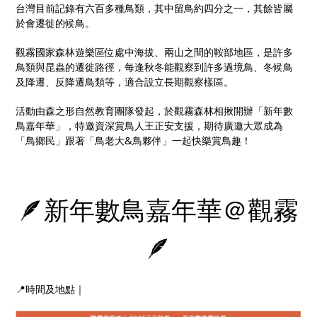
台灣目前記錄有六百多種鳥類，其中留鳥約四分之一，其餘皆屬
於會遷徙的候鳥。
觀霧國家森林遊樂區位處中海拔、兩山之間的鞍部地區，是許多
鳥類與昆蟲的遷徙路徑，每逢秋冬能觀察到許多過境鳥、冬候鳥
及降遷、反降遷鳥類等，適合設立長期觀察樣區。
活動由森之形自然教育團隊發起，於觀霧森林相揪開辦「新年數
鳥嘉年華」，特邀資深賞鳥人王正安支援，期待廣邀大眾成為
「鳥鄉民」跟著「鳥老大&鳥夥伴」一起快樂賞鳥趣！
🪶新年數鳥嘉年華＠觀霧
🪶
📍時間及地點｜