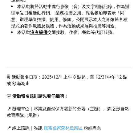
本活動將於活動中進行影像（音）及文字相關記錄，作為辦
理單位日後活動行銷、 業務推廣之用。報名參加即表示「同
意」辦理單位拍攝、使用、修飾、公開展示本人之肖像於各種
形式的著作載體及媒體，作為活動成果展與推廣等用途。
本活動
沒有提供
交通接駁、住宿、餐飲等代訂服務。
🗒 活動報名日期：2025/12/1 上午 8 點起，至 12/31中午 12 點
或 額滿為止
💡
活動報名規則請先看仔細唷
！
📍 辦理單位｜林業及自然保育署新竹分署（主辦）、森之形自然
教育團隊（承辦）
📍 線上諮詢｜私訊
觀霧國家森林遊樂區
粉絲專頁