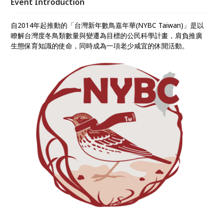
Event Introduction
老大」陳柏璋與資深賞鳥人王正安，帶領「鳥夥伴」與
「鳥鄉民」重返霧林，在新年一起展開輕鬆又有意義的
自2014年起推動的「台灣新年數鳥嘉年華(NYBC Taiwan)」是以
賞鳥任務。
瞭解台灣度冬鳥類數量與變遷為目標的公民科學計畫，肩負推廣
生態保育知識的使命，同時成為一項老少咸宜的休閒活動。