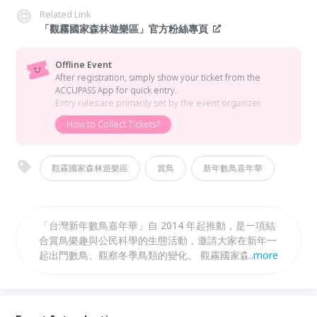
Related Link
「觀霧國家森林遊樂區」官方粉絲專頁
Offline Event
After registration, simply show your ticket from the
ACCUPASS App for quick entry.
Entry rules are primarily set by the event organizer.
How to Collect Tickets?
觀霧國家森林遊樂區
賞鳥
新年數鳥嘉年華
「台灣新年數鳥嘉年華」自 2014 年起推動，是一項結
合賞鳥樂趣與公民科學的生態活動，邀請大家在新年一
起出門數鳥、觀察冬季鳥類的變化。 觀霧國家森林遊
...
more
樂區位於中海拔、兩山之間的鞍部地形，是鳥類與昆蟲
遷徙的重要通道。每逢秋冬，常可觀察到過境鳥、冬候
鳥及降遷鳥等豐富物種，具長期觀測潛力。延續去年首
屆的熱烈回響，今年森之形自然教育團隊再次號召「鳥