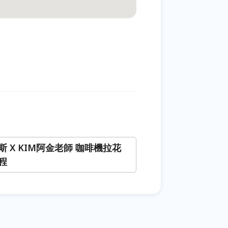
斯 X KIM阿金老師 咖啡機拉花
程