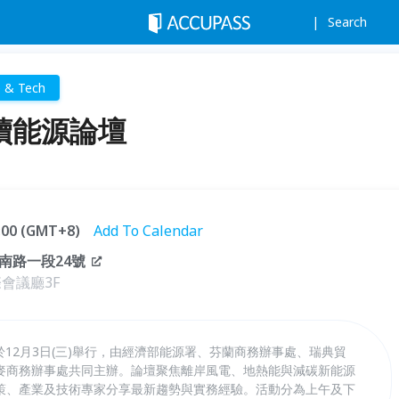
Search
e & Tech
永續能源論壇
6:00 (GMT+8)
Add To Calendar
南路一段24號
會議廳3F
將於12月3日(三)舉行，由經濟部能源署、芬蘭商務辦事處、瑞典貿
麥商務辦事處共同主辦。論壇聚焦離岸風電、地熱能與減碳新能源
策、產業及技術專家分享最新趨勢與實務經驗。活動分為上午及下