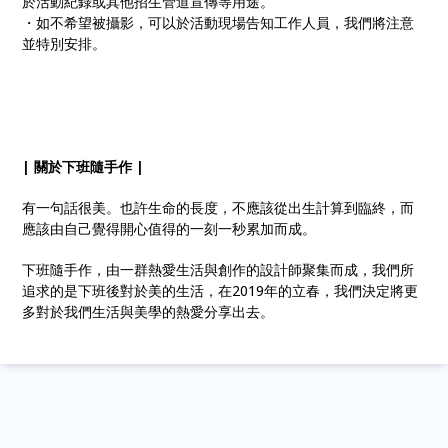
於活動紀錄或其他招生管道宣傳等用途。
・如不希望被攝影，可以於活動現場告知工作人員，我們將注意
並特別安排。
| 關於下班隨手作 |
有一句話很美。也許生命的長度，不應該從出生計算到臨終，而
應該由自己覺得開心值得的一刻一秒累加而成。
下班隨手作，由一群熱愛生活與創作的設計師聚集而成，我們所
追求的是下班後對於美的生活，在2019年的立春，我們決定將更
多對於我們生活與美學的熱愛分享出去。