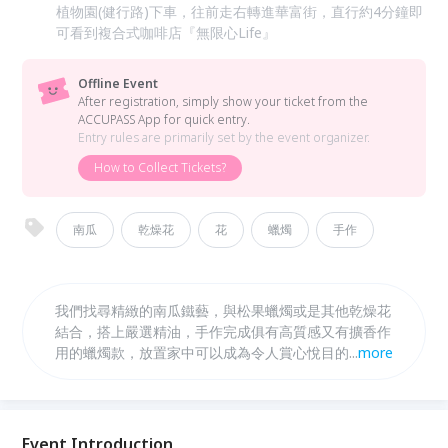
植物園(健行路)下車，往前走右轉進華富街，直行約4分鐘即
可看到複合式咖啡店『無限心Life』
Offline Event
After registration, simply show your ticket from the
ACCUPASS App for quick entry.
Entry rules are primarily set by the event organizer.
How to Collect Tickets?
南瓜
乾燥花
花
蠟燭
手作
我們找尋精緻的南瓜鐵藝，與松果蠟燭或是其他乾燥花
結合，搭上嚴選精油，手作完成俱有高質感又有擴香作
用的蠟燭款，放置家中可以成為令人賞心悅目的居家飾
...
more
品。我們嚴選進口證照精油，搭配不同種類的精油，花
香，果香，與特殊調和精油，在過程中可以體驗聞香的
過程，選擇你最喜歡的味道。霧金色手工噴漆鐵藝，質
感提升，不管是自用或是送人都是非常適合，大家趕快
Event Introduction