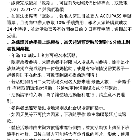
・繳費完成後如『改期』，可提前3天到我們粉絲專頁，或致電
（02）2371-4171與我們聯繫
。如無法出席需『退款』，報名人需註冊並登入 ACCUPASS 申辦
退票，且將向申辦人收取 10% 手續費用，報名人須於購買成功
24 小時後，並於活動票券有效開始日前 8 日辦理申請，逾期恕不
受理。
。為保護其他學員上課權益，當天超過預定時段遲到15分鐘未到
者視同棄權。
・年滿 10 歲以上者方可報名本活動。
・限購票者參與，未購票者不得陪同入場及共同參與，除非是小
孩無法獨立完成須由一位爸媽協助，或是有特例情況需要親子一
起參與則不在此限，可致電到店裡提前詢問唷！
・若活動開始日二天前該場次報名人數未達 最低人數，下班隨手
作 有權取消該場次活動，並通知更換活動場次或全額退款。
・活動請準時入場，為了讓體驗活動順利進行，請注意不要遲
到。
・參與者應遵守活動場地規則及配合現場講師指示。
・如因天災等不可抗力因素，下班隨手作 將主動聯繫延期或退
款。
・體驗活動將由主辦方依需求進行側拍，並於活動後上傳至下班
隨手作社群。日後主辦方可能將含有你肖像的照片、影像，使用