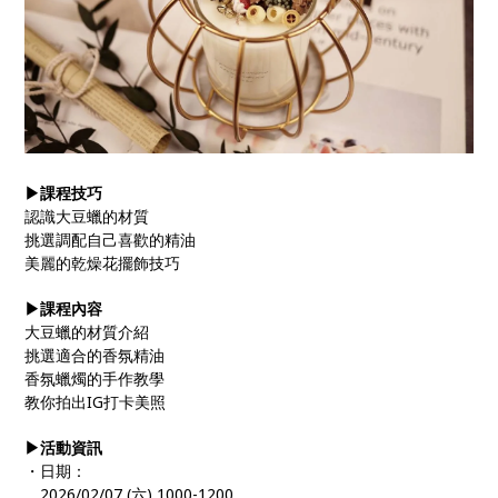
▶課程技巧
認識大豆蠟的材質
挑選調配自己喜歡的精油
美麗的乾燥花擺飾技巧
▶課程內容
大豆蠟的材質介紹
挑選適合的香氛精油
香氛蠟燭的手作教學
教你拍出IG打卡美照
▶活動資訊
・日期：
。2026/02/07 (六) 1000-1200