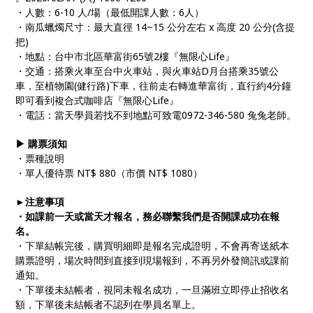
・人數：6-10 人/場（最低開課人數：6人）
・南瓜蠟燭尺寸：最大直徑 14~15 公分左右 x 高度 20 公分(含提
把)
・地點：台中市北區華富街65號2樓『無限心Life』
・交通：搭乘火車至台中火車站，與火車站D月台搭乘35號公
車，至植物園(健行路)下車，往前走右轉進華富街，直行約4分鐘
即可看到複合式咖啡店『無限心Life』
・電話：當天學員若找不到地點可致電0972-346-580 兔兔老師。
▶ 購票須知
・票種說明
・單人優待票 NT$ 880（市價 NT$ 1080）
►注意事項
・如課前一天或當天才報名，務必聯繫我們是否開課成功在報
名。
・下單結帳完後，購買明細即是報名完成證明，不會再寄送紙本
購票證明，場次時間到直接到現場報到，不再另外發簡訊或課前
通知。
・下單後未結帳者，視同未報名成功，一旦滿班立即停止招收名
額，下單後未結帳者不認列在學員名單上。