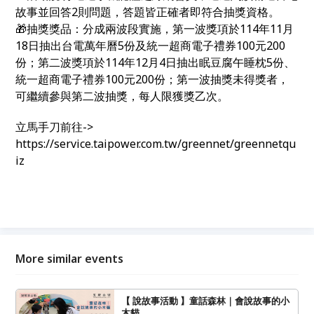
故事並回答2則問題，答題皆正確者即符合抽獎資格。
🎁抽獎獎品：分成兩波段實施，第一波獎項於114年11月
18日抽出台電萬年曆5份及統一超商電子禮券100元200
份；第二波獎項於114年12月4日抽出眠豆腐午睡枕5份、
統一超商電子禮券100元200份；第一波抽獎未得獎者，
可繼續參與第二波抽獎，每人限獲獎乙次。
立馬手刀前往->
https://service.taipower.com.tw/greennet/greennetqu
iz
More similar events
【 說故事活動 】童話森林｜會說故事的小
木貓