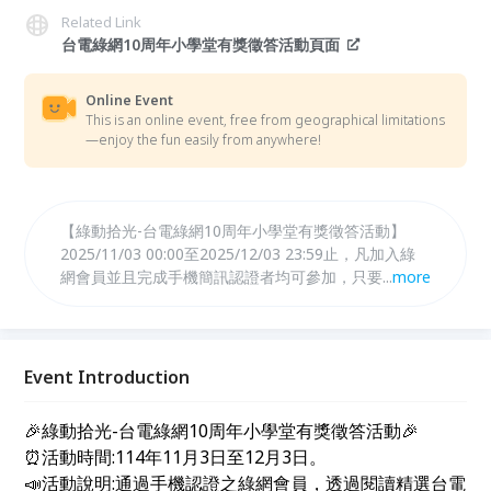
Related Link
台電綠網10周年小學堂有獎徵答活動頁面
Online Event
This is an online event, free from geographical limitations
—enjoy the fun easily from anywhere!
【綠動拾光-台電綠網10周年小學堂有獎徵答活動】
2025/11/03 00:00至2025/12/03 23:59止，凡加入綠
網會員並且完成手機簡訊認證者均可參加，只要閱讀精
...
more
選台電故事，回答2個簡單問題，即獲得限定好禮抽獎
資格！ (台電萬年曆5份、眠豆腐午睡枕5份、統一超商
電子禮券100元200份)
Event Introduction
🎉綠動拾光-台電綠網10周年小學堂有獎徵答活動🎉
⏰活動時間:114年11月3日至12月3日。
📣活動說明:通過手機認證之綠網會員，透過閱讀精選台電