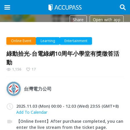
Share
Open with app
Online Event
Learning
Entertainment
綠動拾光-台電綠網10周年小學堂有獎徵答活
動
1,156
17
台灣電力公司
2025.11.03 (Mon) 00:00 - 12.03 (Wed) 23:55 (GMT+8)
Add To Calendar
【Online Event】After purchase completed, you can
enter the live stream from the ticket page.