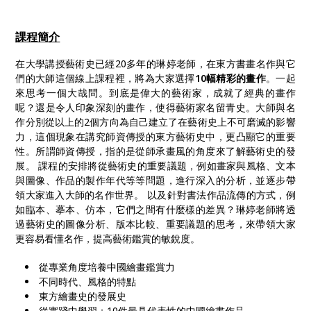
課程簡介
在大學講授藝術史已經20多年的琳婷老師，在東方書畫名作與它
們的大師這個線上課程裡，將為大家選擇
10幅精彩的畫作
。一起
來思考一個大哉問。到底是偉大的藝術家，成就了經典的畫作
呢？還是令人印象深刻的畫作，使得藝術家名留青史。大師與名
作分別從以上的2個方向為自己建立了在藝術史上不可磨滅的影響
力，這個現象在講究師資傳授的東方藝術史中，更凸顯它的重要
性。所謂師資傳授，指的是從師承畫風的角度來了解藝術史的發
展。 課程的安排將從藝術史的重要議題，例如畫家與風格、文本
與圖像、作品的製作年代等等問題，進行深入的分析，並逐步帶
領大家進入大師的名作世界。 以及針對書法作品流傳的方式，例
如臨本、摹本、仿本，它們之間有什麼樣的差異？琳婷老師將透
過藝術史的圖像分析、版本比較、重要議題的思考，來帶領大家
更容易看懂名作，提高藝術鑑賞的敏銳度。
從專業角度培養中國繪畫鑑賞力
不同時代、風格的特點
東方繪畫史的發展史
從實踐中學習：10件最具代表性的中國繪畫作品