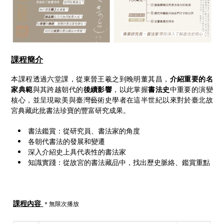
課程簡介
本課程透過六堂課，從東晉王羲之到晚明董其昌，
介紹重要的名
家典範
與其跨越朝代的
後續影響
，以此掌握
書法史
中重要的演變
核心，並呈現歐美與臺灣藝術史學者在這半世紀以來對於臺北故
宮典藏此批書法珍寶的豐富研究成果。
書法鑑賞：從研究員、書法家的角度
各朝代書法的發展和變遷
深入介紹史上具代表性的書法家
知識實踐：從故宮的書法藏品中，找出歷史脈絡、鑑賞重點
課程內容
＊無限次播放