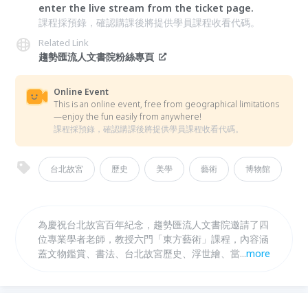
enter the live stream from the ticket page.
課程採預錄，確認購課後將提供學員課程收看代碼。
Related Link
趨勢匯流人文書院粉絲專頁
Online Event
This is an online event, free from geographical limitations
—enjoy the fun easily from anywhere!
課程採預錄，確認購課後將提供學員課程收看代碼。
台北故宮
歷史
美學
藝術
博物館
為慶祝台北故宮百年紀念，趨勢匯流人文書院邀請了四
位專業學者老師，教授六門「東方藝術」課程，內容涵
蓋文物鑑賞、書法、台北故宮歷史、浮世繪、當代文化
...
more
價值等不同主題。由資深學者、書法家、策展人親授，
課程附詳細歷史文本和參考資料，深入淺出，助你重新
品味百年古韻，掌握當代文化脈絡。精選六門「東方藝