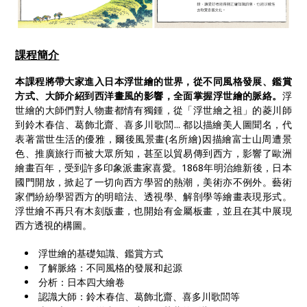
課程簡介
本課程將帶大家進入日本浮世繪的世界，從不同風格發展、鑑賞
方式、大師介紹到西洋畫風的影響，全面掌握浮世繪的脈絡。
浮
世繪的大師們對人物畫都情有獨鍾，從「浮世繪之祖」的菱川師
到鈴木春信、葛飾北齋、喜多川歌閭... 都以描繪美人圖聞名，代
表著當世生活的優雅，爾後風景畫(名所繪)因描繪富士山周遭景
色、推廣旅行而被大眾所知，甚至以貿易傳到西方，影響了歐洲
繪畫百年，受到許多印象派畫家喜愛。1868年明治維新後，日本
國門開放，掀起了一切向西方學習的熱潮，美術亦不例外。藝術
家們紛紛學習西方的明暗法、透視學、解剖學等繪畫表現形式。
浮世繪不再只有木刻版畫，也開始有金屬板畫，並且在其中展現
西方透視的構圖。
浮世繪的基礎知識、鑑賞方式
了解脈絡：不同風格的發展和起源
分析：日本四大繪卷
認識大師：鈴木春信、葛飾北齋、喜多川歌閭等