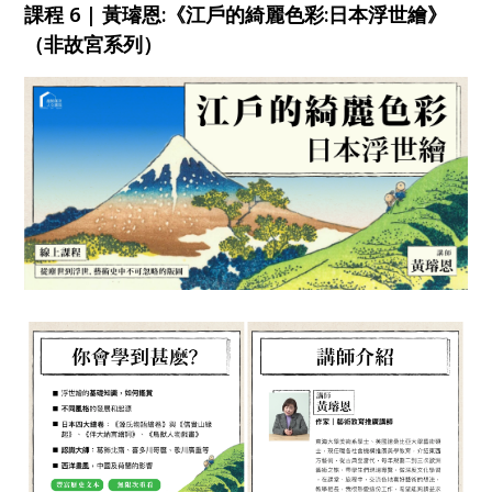
課程 6 | 黃璿恩:《江戶的綺麗色彩:日本浮世繪》
（非故宮系列）