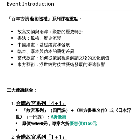
術」線上課程現已上架 ACCUPASS ，以組合方案的形
Event Introduction
式進行限時優惠。
「百年古韻 藝術巡禮」系列課程重點
：
故宮文物與兩岸：聚散的歷史轉折
書法：風格、歷史流變
中國繪畫：基礎鑑賞和發展
臨本、摹本與仿本的藝術差異
當代故宮：如何從策展視角解讀文物的文化價值
東方藝術：浮世繪對後世藝術發展的深遠影響
三大優惠組合
：
合購故宮系列「4＋1
」
「故宮系列」（四門課）＋《東方書畫名作》
或
《日本浮
世》
（一門課）
：
6折優惠
原價
13600元
，專案六折
優惠價8160元
＿＿＿＿＿＿＿＿＿＿＿＿
合購故宮系列「1＋1」