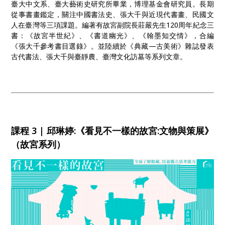
臺大中文系、臺大藝術史研究所畢業，博理基金會研究員。長期
從事書畫鑑定，關注中國書法史、張大千與近現代書畫、民國文
人在臺灣等三項課題。編著有故宮副院長莊嚴先生120周年紀念三
書：《故宮半世紀》、《書道幽光》、《翰墨知交情》，合編
《張大千參考書目選錄》。並陸續於《典藏—古美術》雜誌發表
古代書法、張大千與臺靜農、臺灣文化訪墓等系列文章。
課程 3 | 邱琳婷:《看見不一樣的故宮:文物與策展》
（故宮系列）