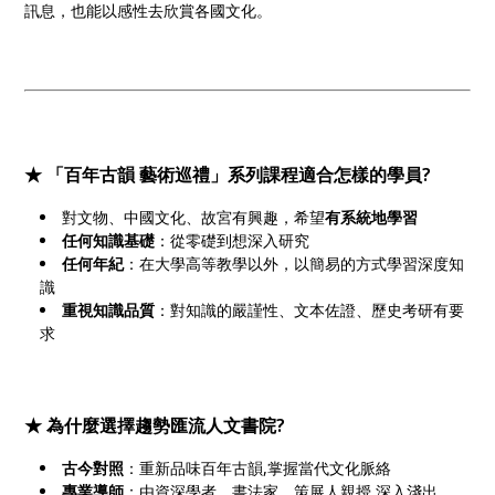
訊息，也能以感性去欣賞各國文化。
★ 「百年古韻 藝術巡禮」系列課程適合怎樣的學員?
對文物、中國文化、故宮有興趣，希望
有系統地學習
任何知識基礎
：從零礎到想深入研究
任何年紀
：在大學高等教學以外，以簡易的方式學習深度知
識
重視知識品質
：對知識的嚴謹性、文本佐證、歷史考研有要
求
★ 為什麼選擇趨勢匯流人文書院?
古今對照
：重新品味百年古韻,掌握當代文化脈絡
專業導師
：由資深學者、書法家、策展人親授,深入淺出