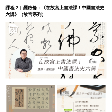
課程 2 | 羅啟倫：《在故宮上書法課！中國書法史
六講》（故宮系列）