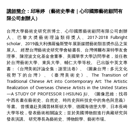
講師簡介
：邱琳婷 （藝術史學者｜心印國際藝術顧問有
限公司創辦人）
台灣大學藝術史研究所博士、心印國際藝術顧問有限公司創辦
人、巴黎大奬藝術理論類得獎人、2017-2018 Fulbright
scholar、2019義大利佛羅倫斯雙年展新媒體藝術類首奬作品之策
展人。 經歷台灣藝術史研究學會秘書長、台灣傅爾布萊特學友會
理事、陳澄波文化基金會董事、美國華李大學訪問學者，並任教
於台灣藝術大學、東吳大學、輔仁大學等校。 已出版中英文專
書：《台灣美術評論全集：謝里法卷》、《圖象台灣：多元文化
視野下的台灣》、《臺灣美術史》、The Transition of
Traditional Chinese Art into Contemporary Art: The Artistic
Realization of Overseas Chinese Artists in the United States
—A STUDY OF PROFESSOR I-HSIUNG JU、《圖像思維：找尋
中西名畫在藝術史、自然史、時尚史與科技史中的角色與意義》
等書。 曾獲邀赴美國普林斯頓大學、德國海德堡大學、日本長崎
大學等校，發表藝術相關論文；並於美國博物館進行典藏研究與
發表演講。 研究專長為藝術史、博物館學、藝術巿場。