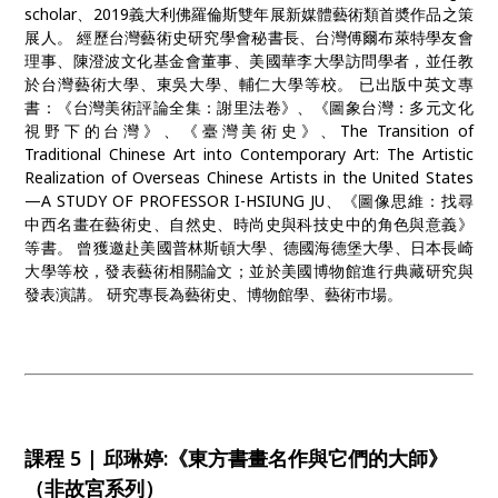
scholar、2019義大利佛羅倫斯雙年展新媒體藝術類首奬作品之策
展人。 經歷台灣藝術史研究學會秘書長、台灣傅爾布萊特學友會
理事、陳澄波文化基金會董事、美國華李大學訪問學者，並任教
於台灣藝術大學、東吳大學、輔仁大學等校。 已出版中英文專
書：《台灣美術評論全集：謝里法卷》、《圖象台灣：多元文化
視野下的台灣》、《臺灣美術史》、The Transition of
Traditional Chinese Art into Contemporary Art: The Artistic
Realization of Overseas Chinese Artists in the United States
—A STUDY OF PROFESSOR I-HSIUNG JU、《圖像思維：找尋
中西名畫在藝術史、自然史、時尚史與科技史中的角色與意義》
等書。 曾獲邀赴美國普林斯頓大學、德國海德堡大學、日本長崎
大學等校，發表藝術相關論文；並於美國博物館進行典藏研究與
發表演講。 研究專長為藝術史、博物館學、藝術巿場。
課程 5 | 邱琳婷:《東方書畫名作與它們的大師》
（非故宮系列）