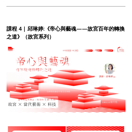
課程 4 | 邱琳婷:《帝心與藝魂——故宮百年的轉換
之道》（故宮系列）