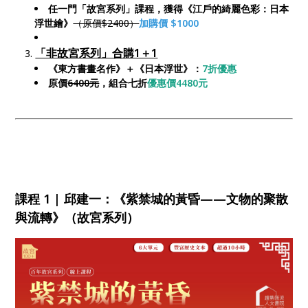
任一門「故宮系列」課程，獲得《江戶的綺麗色彩：日本
浮世繪》
（原價$2400）
加購價 $1000
＿＿＿＿＿＿＿＿＿＿＿＿
「非故宮系列」合購1＋1
《東方書畫名作》＋《日本浮世》
：
7折優惠
原價
6400元
，組合七折
優惠價4480元
課程 1 | 邱建一：《紫禁城的黃昏——文物的聚散
與流轉》（故宮系列）