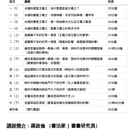
講師簡介
：羅啟倫 （書法家 | 書畫研究員）