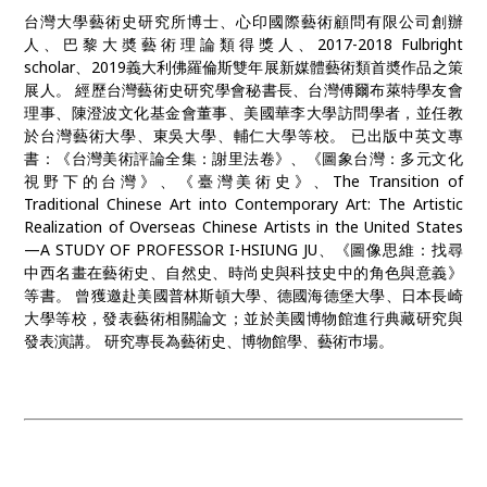
台灣大學藝術史研究所博士、心印國際藝術顧問有限公司創辦
人、巴黎大奬藝術理論類得獎人、2017-2018 Fulbright
scholar、2019義大利佛羅倫斯雙年展新媒體藝術類首奬作品之策
展人。 經歷台灣藝術史研究學會秘書長、台灣傅爾布萊特學友會
理事、陳澄波文化基金會董事、美國華李大學訪問學者，並任教
於台灣藝術大學、東吳大學、輔仁大學等校。 已出版中英文專
書：《台灣美術評論全集：謝里法卷》、《圖象台灣：多元文化
視野下的台灣》、《臺灣美術史》、The Transition of
Traditional Chinese Art into Contemporary Art: The Artistic
Realization of Overseas Chinese Artists in the United States
—A STUDY OF PROFESSOR I-HSIUNG JU、《圖像思維：找尋
中西名畫在藝術史、自然史、時尚史與科技史中的角色與意義》
等書。 曾獲邀赴美國普林斯頓大學、德國海德堡大學、日本長崎
大學等校，發表藝術相關論文；並於美國博物館進行典藏研究與
發表演講。 研究專長為藝術史、博物館學、藝術巿場。