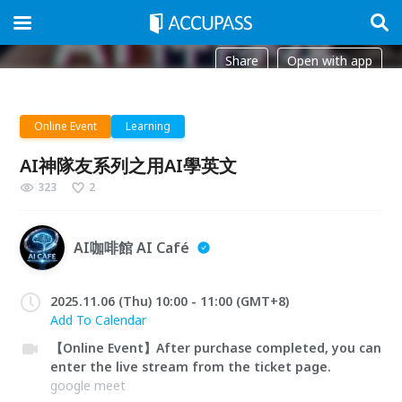
Share
Open with app
Online Event
Learning
AI神隊友系列之用AI學英文
323
2
AI咖啡館 AI Café
2025.11.06 (Thu) 10:00 - 11:00 (GMT+8)
Add To Calendar
【Online Event】After purchase completed, you can
enter the live stream from the ticket page.
google meet