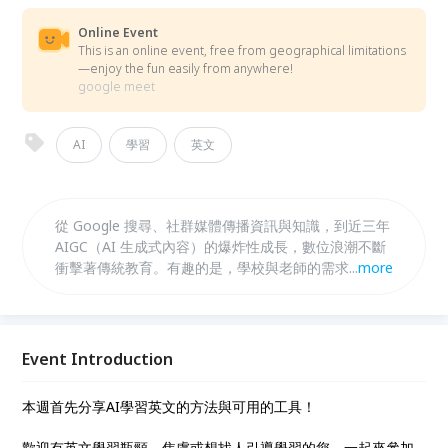
Online Event
This is an online event, free from geographical limitations
—enjoy the fun easily from anywhere!
google meet
AI
學習
英文
從 Google 搜尋、社群媒體傳播資訊與知識，到近三年
AIGC（AI 生成式內容）的爆炸性成長，數位浪潮不斷
衝擊著傳統教育。有趣的是，學校與老師的需求非但沒
...
more
有消失，反而轉型成為「客製化」、「數位化」與「小
眾化」的學習型態，以分享知識的角度在網路建立新學
習型態，「AI 咖啡館/AI Café」秉持此精神，推出新系
列「AI神隊友」介紹實用AI工具，讓AI成為學習、工作
Event Introduction
與生活的神隊友！
本週首先分享AI學習英文的方法與可用的工具！
歡迎有英文學習瓶頸、焦慮或想找人引導學習的您，一起來參加