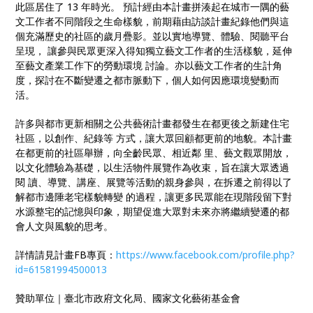
此區居住了 13 年時光。 預計經由本計畫拼湊起在城市一隅的藝
文工作者不同階段之生命樣貌，前期藉由訪談計畫紀錄他們與這
個充滿歷史的社區的歲月疊影。並以實地導覽、體驗、閱聽平台
呈現， 讓參與民眾更深入得知獨立藝文工作者的生活樣貌，延伸
至藝文產業工作下的勞動環境 討論。亦以藝文工作者的生計角
度，探討在不斷變遷之都市脈動下，個人如何因應環境變動而
活。
許多與都市更新相關之公共藝術計畫都發生在都更後之新建住宅
社區，以創作、紀錄等 方式，讓大眾回顧都更前的地貌。本計畫
在都更前的社區舉辦，向全齡民眾、相近鄰 里、藝文觀眾開放，
以文化體驗為基礎，以生活物件展覽作為收束，旨在讓大眾透過
閱 讀、導覽、講座、展覽等活動的親身參與，在拆遷之前得以了
解都市邊陲老宅樣貌轉變 的過程，讓更多民眾能在現階段留下對
水源整宅的記憶與印象，期望促進大眾對未來亦將繼續變遷的都
會人文與風貌的思考。
詳情請見計畫FB專頁：
https://www.facebook.com/profile.php?
id=61581994500013
贊助單位｜臺北市政府文化局、國家文化藝術基金會