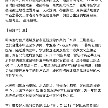
台灣國宅興建政策、建築特色、居民組成等之外，更延伸至水源
整宅鄰近地理位置介紹、現況說明、都更期程。更將邀請居住於
本區之藝文工作者分享本區居住條件、與自己生活的地緣關係、
租屋考量、 生活挑戰。
【關於本計畫】
即將進行住戶遷離及都市更新拆除作業的「水源二三期整宅」，
位於台北市中正區水源路、水源路 25 巷及水源路 35 巷所包圍的
區域，臨近螢橋國中、水源快速道路及臺北市客家文化主題公
園，為台北市政府於民國 52-59 年間所興建，當初作為公共工程
所拆除的違章建築物拆遷戶所興建的安置住宅。至今屋齡已超過
60 年，大多屋況不佳，出現環境與建築物本身的各種問題，都市
更新計畫經過多年的住戶協調，終於即將改建成為氣派美麗的水
岸住宅社區。
水源整宅鄰近兩廳院、水源劇場、牯嶺街小劇場、客家戲劇音樂
中心，正因本區房租低 廉又鄰近許多重點藝文場館，數十年間成
為許多經濟相對拮据的藝文工作者的棲身之處。
本計畫發起人陳雅柔為劇場工作者，自 2012 年起因緣際會搬到