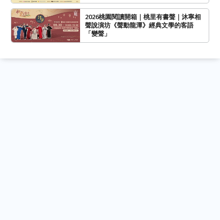
2026桃園閱讀開箱｜桃里有書聲｜沐寧相
聲說演坊《聲動龍潭》經典文學的客語
「變聲」