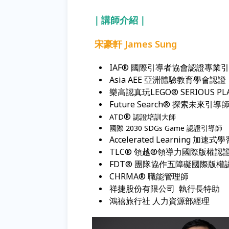
｜講師介紹｜
宋豪軒 James Sung
IAF® 國際引導者協會認證專業引
Asia AEE 亞洲體驗教育學會認
樂高認真玩LEGO® SERIOUS P
Future Search® 探索未來引導
®
ATD
認證培訓大師
國際 2030 SDGs Game 認證引導師
Accelerated Learning
TLC® 領越®領導力國際版權認
FDT® 團隊協作五障礙國際版權
CHRMA® 職能管理師
祥捷股份有限公司 執行長特助
鴻禧旅行社 人力資源部經理