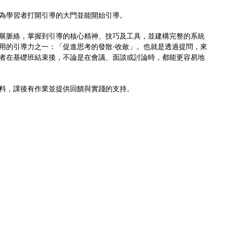
為學習者打開引導的大門並能開始引導。
展脈絡，掌握到引導的核心精神、技巧及工具，並建構完整的系統
用的引導力之一：「促進思考的發散-收斂」。也就是透過提問，來
者在基礎班結束後，不論是在會議、面談或討論時，都能更容易地
料，課後有作業並提供回饋與實踐的支持。