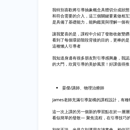
我特別喜歡將引導抽象概念具體切分成狀態
和符合需要的介入，這三個關鍵要素做相互
是具備了基礎能力，能夠鑑賞與理解一個有
讓我驚喜的是，課程中介紹了發散收斂雙鑽
看到了每個環節階段背後的目的，更棒的是
這種懶人引導者
我知道身邊有很多朋友對引導感興趣，我認
的大門，欣賞引導的美妙風景！好課值得推
晏傑/講師、物理治療師
James老師充滿引導架構的課程設計，有
這一次上課的另一個新的學習點在於—層層
看似簡單的發散— 聚焦流程，在引導技巧
別的不說，光是立刻運用在讀書會，相信可