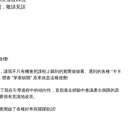
利，敬請見諒
收穫!
，讓我不只有機會把課程上聽到的實際做做看、遇到的各種 “卡卡
體會 “茅塞頓開” 原來就是這種感覺!
現了我在引導過程中的傾向性，直指過去經驗中會議產出侷限的原
要很有意識地改良。
更開啟了各種好奇與躍躍欲試!