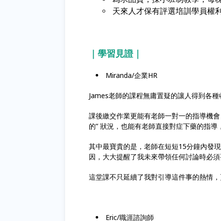
天來人才保有評選培訓學員權
｜學習見證
｜
Miranda/企業HR
James老師的課程無庸置疑的讓人得到各種
課後繳交作業更能有老師一對一的指導機會
的” 狀況，也能有老師直接對症下藥的指導，
其中最寶貴的是，老師在短短15分鐘內發
因，大大提醒了我未來帶領任何討論時必須
這堂課不只延續了我對引導這件事的熱情，
Eric/職涯諮詢師