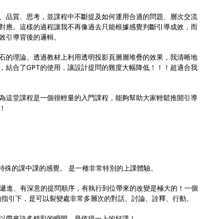
、品質、思考，並課程中不斷提及如何運用合適的問題、層次交流
對應。這樣的過程讓我不再像過去只能根據感覺判斷引導成效，而
效引導背後的邏輯。
石的理論。透過教材上利用透明投影頁層層堆疊的效果，我清晰地
，結合了GPT的使用，讓設計提問的難度大幅降低！！！超適合我
為這堂課程是一個很輕量的入門課程，能夠幫助大家輕鬆推開引導
！
種特殊的課中課的感覺。 是一種非常特別的上課體驗。
遞進、有深意的提問順序，有執行到位帶來的改變是極大的！一個
的指引下，是可以裂變處非常多層次的對話、討論、詮釋、行動。
以帶來許多精彩的瞬間。是值得一上的好課！