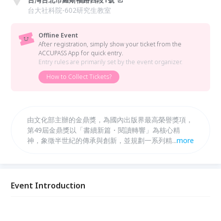
台大社科院-602研究生教室
Offline Event
After registration, simply show your ticket from the
ACCUPASS App for quick entry.
Entry rules are primarily set by the event organizer.
How to Collect Tickets?
由文化部主辦的金鼎獎，為國內出版界最高榮譽獎項，
第49屆金鼎獎以「書續新篇・閱讀轉響」為核心精
神，象徵半世紀的傳承與創新，並規劃一系列精彩活
...
more
動，活動將以不同形式帶領大眾深入認識入圍與得獎作
品，除彰顯優秀出版品外，也展現台灣出版的豐沛能量
與多元面貌。
Event Introduction