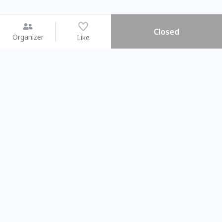
Closed
Organizer
Like
You may like
2026.08.15 (Sat) - 08.22 (Sat)
2026.08.15 (Sat) - 08
【親子手作體驗】哈東派對！
「共織宇宙」
比哈皮、東窩蕊
共織宇宙】 七
Taipei City
New Taipei Ci
#
歡迎新手
827
7
#
植物生態瓶