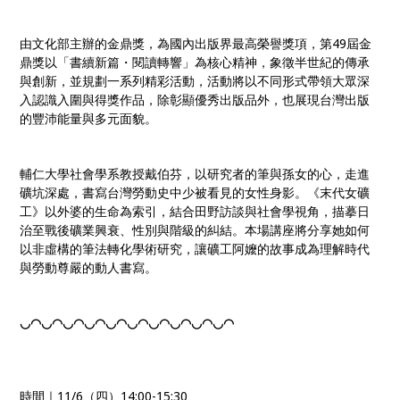
由文化部主辦的金鼎獎，為國內出版界最高榮譽獎項，第49屆金
鼎獎以「書續新篇・閱讀轉響」為核心精神，象徵半世紀的傳承
與創新，並規劃一系列精彩活動，活動將以不同形式帶領大眾深
入認識入圍與得獎作品，除彰顯優秀出版品外，也展現台灣出版
的豐沛能量與多元面貌。
輔仁大學社會學系教授戴伯芬，以研究者的筆與孫女的心，走進
礦坑深處，書寫台灣勞動史中少被看見的女性身影。《末代女礦
工》以外婆的生命為索引，結合田野訪談與社會學視角，描摹日
治至戰後礦業興衰、性別與階級的糾結。本場講座將分享她如何
以非虛構的筆法轉化學術研究，讓礦工阿嬤的故事成為理解時代
與勞動尊嚴的動人書寫。
◡◠◡◠◡◠◡◠◡◠◡◠◡◠◡◠◡◠◡◠
時間｜11/6（四）14:00-15:30