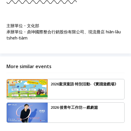
◡◠◡◠◡◠◡◠◡◠◡◠◡◠◡◠◡◠◡◠
主辦單位・文化部
承辦單位・鼎珅國際整合行銷股份有限公司、現流冊店 hiān-lâu
tsheh-tiàm
More similar events
2026童演童語 特別活動-《實踐遊戲場》
2026 後青年工作坊—戲劇篇