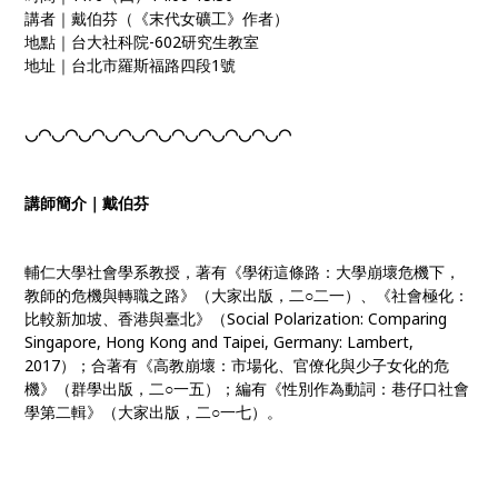
講者｜戴伯芬（《末代女礦工》作者）
地點｜台大社科院-602研究生教室
地址｜台北市羅斯福路四段1號
◡◠◡◠◡◠◡◠◡◠◡◠◡◠◡◠◡◠◡◠
講師簡介｜戴伯芬
輔仁大學社會學系教授，著有《學術這條路：大學崩壞危機下，
教師的危機與轉職之路》（大家出版，二○二一）、《社會極化：
比較新加坡、香港與臺北》（Social Polarization: Comparing
Singapore, Hong Kong and Taipei, Germany: Lambert,
2017）；合著有《高教崩壞：市場化、官僚化與少子女化的危
機》（群學出版，二○一五）；編有《性別作為動詞：巷仔口社會
學第二輯》（大家出版，二○一七）。