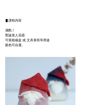
▋課程內容
濕氈 /
聖誕老人花器
可當植栽盆 或 文具筆筒等用途
顏色可自選。