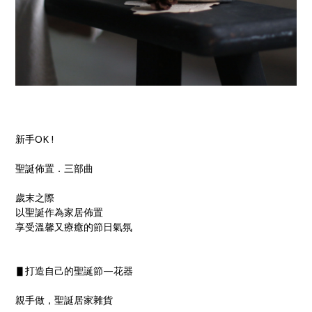
新手OK !
聖誕佈置．三部曲
歲末之際
以聖誕作為家居佈置
享受溫馨又療癒的節日氣氛
▋打造自己的聖誕節—花器
親手做，聖誕居家雜貨