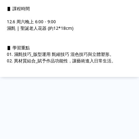
▋ 課程時間
12.6 周六晚上 6:00 - 9:00
濕氈 | 聖誕老人花器 (約12*18cm)
▋ 學習重點
01. 濕氈技巧_版型運用 氈縮技巧 混色技巧與立體塑形。
02. 異材質結合_賦予作品功能性，讓藝術進入日常生活。