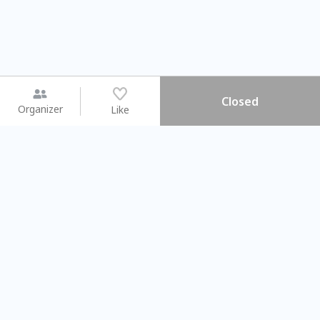
Closed
Organizer
Like
You may like
2026.08.15 (Sat) - 08.22 (Sat)
2026.08.15 (Sat) - 0
【親子手作體驗】哈東派對！
「共織宇宙」