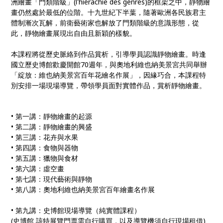
洲繪畫「門類階級」(l'hiérachie des genres)的框架之中，靜物繪
畫仍然處於最低的位階。十九世紀下半葉，隨著歐洲各民族君主
體制漸次瓦解，前衛藝術家也解放了門類階級的意識形態，從
此，靜物繪畫展現出自由且新穎的樣貌。
本課程將從歷史脈絡到作品賞析，引導學員認識靜物繪畫。時逢
國立歷史博館歡慶開館70週年，與奧地利維也納美景宮共同舉辦
「綻放：維也納美景宮百年花繪名作展」，因緣巧合，本課程特
別安排一場現場導覽，帶領學員面對實體作品，賞析靜物繪畫。
• 第一講：靜物繪畫的起源
• 第二講：靜物繪畫的興盛
• 第三講：花卉與水果
• 第四講：食物與器物
• 第五講：獵物與食材
• 第六講：虛空畫
• 第七講：現代藝術與靜物
• 第八講：奧地利維也納美景宮百年繪畫名作展
• 第九講：史博館現場導覽（純實體課程）
(史博館 該特展覽門票需自行購買，以及導覽機須自行現場租借)