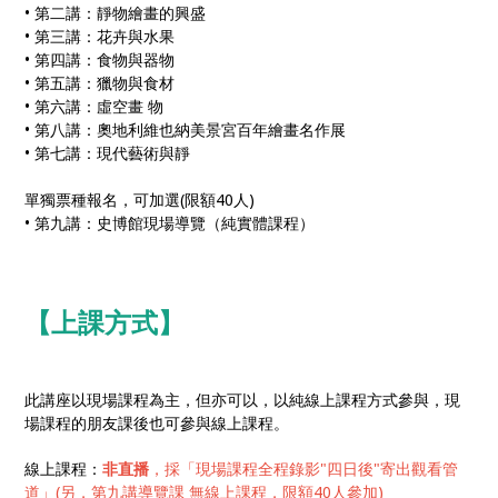
• 第二講：靜物繪畫的興盛
• 第三講：花卉與水果
• 第四講：食物與器物
• 第五講：獵物與食材
• 第六講：虛空畫 物
• 第八講：奧地利維也納美景宮百年繪畫名作展
• 第七講：現代藝術與靜
單獨票種報名，可加選(限額40人)
• 第九講：史博館現場導覽（純實體課程）
【上課方式】
此講座以現場課程為主，但亦可以，以純線上課程方式參與，現
場課程的朋友課後也可參與線上課程。
線上課程：
非直播
，採「現場課程全程錄影"四日後"寄出觀看管
道」(另，第九講導覽課 無線上課程，限額40人參加)