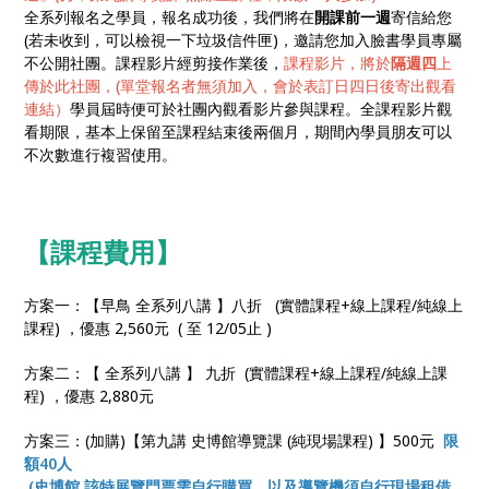
全系列報名之學員，報名成功後，我們將在
開課前一週
寄信給您
(若未收到，可以檢視一下垃圾信件匣)，邀請您加入臉書學員專屬
不公開社團。課程影片經剪接作業後，
課程影片，將於
隔週四
上
傳於此社團，(單堂報名者無須加入，會於表訂日四日後寄出觀看
連結）
學員屆時便可於社團內觀看影片參與課程。全課程影片觀
看期限，基本上保留至課程結束後兩個月，期間內學員朋友可以
不次數進行複習使用。
【課程費用】
方案一：【早鳥 全系列八講 】八折 (實體課程+線上課程/純線上
課程) ，優惠 2,560元 ( 至 12/05止 )
方案二：【 全系列八講 】 九折 (實體課程+線上課程/純線上課
程) ，優惠 2,880元
方案三：(加購)【第九講 史博館導覽課 (純現場課程) 】500元
限
額40人
(史博館 該特展覽門票需自行購買，以及導覽機須自行現場租借