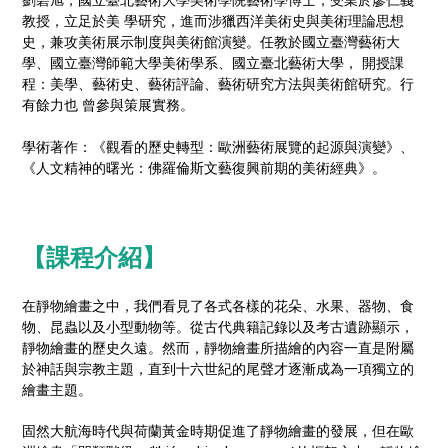
教授，立足於美 學研究，進而涉獵西洋美術史與美術理論思想
史，兼攻美術展示制度與美術館演變。任教於國立臺灣藝術大
學、國立臺灣師範大學美術學系、國立臺北藝術大學， 開授課
程：美學、藝術史、藝術評論、藝術研究方法與美術館研究。行
有餘力也 曾參與策展實務。
學術著作：《觀看的歷史轉型：歐洲藝術展覽的起源與演變》、
《人文精神的曙光：佛羅倫斯文藝復興前期的美術經典》。
【課程介紹】
在靜物繪畫之中，我們看見了各式各樣的花朵、水果、器物、食
物、昆蟲以及小型動物等。從古代典籍記錄以及考古遺跡顯示，
靜物繪畫的歷史久遠。然而，靜物繪畫所描繪的內容一直是附屬
於神話與宗教主題，直到十六世紀的尾聲才逐漸成為一項獨立的
繪畫主題。
固然大航海時代與荷蘭黃金時期促進了靜物繪畫的發展，但在歐