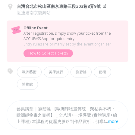
台灣台北市松山區南京東路三段303巷8弄9號
近捷運南京復興站
Offline Event
After registration, simply show your ticket from the
ACCUPASS App for quick entry.
Entry rules are primarily set by the event organizer.
How to Collect Tickets?
歐洲藝術
美學旅行
劉碧旭
藝術
博物館
藝集講堂 | 劉碧旭 【歐洲靜物畫傳統：榮枯與不朽：
歐洲靜物畫之賞析】 _ 全八講+一場導覽 (實體講座+線
上課程) 本課程將從歷史脈絡到作品賞析，引導學員認
...
more
識靜物繪畫。時逢國立歷史博物館歡慶開館70週年，
與奧地利維也納美景宮共同舉辦「綻放：維也納美景宮