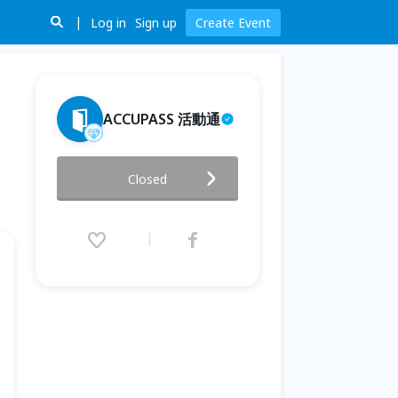
Log in
Sign up
Create Event
ACCUPASS 活動通
美業行銷趨勢年會💖 看見美看見
Closed
商機，美業行銷的下一個黃金年
代
2025.12.11 (Thu) 13:00 - 18:00
(GMT+8)