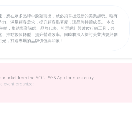
速，想在眾多品牌中脫穎而出，就必須掌握最新的美業趨勢。唯有
爭力、滿足顧客需求，提升顧客黏著度，讓品牌持續成長。 本次
技」為主軸，集結專業講師、品牌代表、社群網紅與數位行銷工具，共
化、推動數位轉型、提升營運效率。同時將深入探討美業法規與創
目光，打造專屬的品牌價值與印象！
your ticket from the ACCUPASS App for quick entry.
he event organizer.