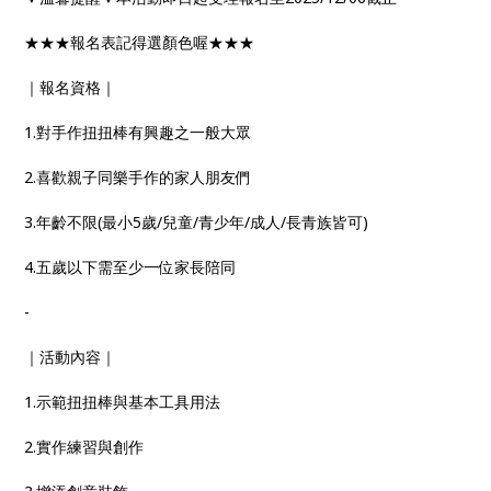
★★★報名表記得選顏色喔★★★
｜報名資格｜
1.對手作扭扭棒有興趣之一般大眾
2.喜歡親子同樂手作的家人朋友們
3.年齡不限(最小5歲/兒童/青少年/成人/長青族皆可)
4.五歲以下需至少一位家長陪同
-
｜活動內容｜
1.示範扭扭棒與基本工具用法
2.實作練習與創作