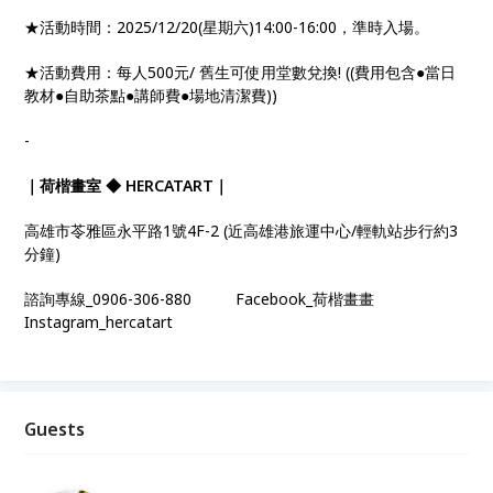
★活動時間：2025/12/20(星期六)14:00-16:00，準時入場。
★活動費用：每人500元/ 舊生可使用堂數兌換! ((費用包含●當日
教材●自助茶點●講師費●場地清潔費))
-
｜荷楷畫室 ◆ HERCATART｜
高雄市苓雅區永平路1號4F-2 (近高雄港旅運中心/輕軌站步行約3
分鐘)
諮詢專線_0906-306-880 Facebook_荷楷畫畫
Instagram_hercatart
Guests