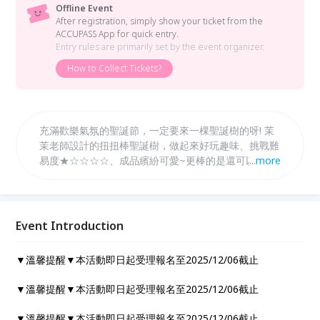
Offline Event
After registration, simply show your ticket from the
ACCUPASS App for quick entry.
Entry rules are primarily set by the event organizer.
How to Collect Tickets?
充滿歡樂氣氛的聖誕節，一定要來一棵聖誕樹的呀! 茉
茉老師設計的扭扭棒聖誕樹，做起來好玩趣味、挑戰難
易度★☆☆☆☆、成品繽紛可愛~更棒的是還可以直接
...
more
佈置點燈，一棵完整裝飾的應景聖誕樹就這麼完成啦~
小小棵不占空間又能輕鬆增添聖誕氣氛，大人小孩歡迎
一起來體驗手做扭扭棒的樂趣唷!
Event Introduction
▼溫馨提醒▼本活動即日起受理報名至2025/12/06截止
▼溫馨提醒▼本活動即日起受理報名至2025/12/06截止
▼溫馨提醒▼本活動即日起受理報名至2025/12/06截止