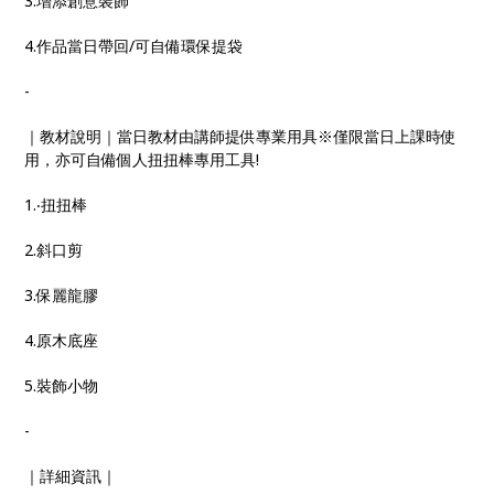
3.增添創意裝飾
4.作品當日帶回/可自備環保提袋
-
｜教材說明｜當日教材由講師提供專業用具※僅限當日上課時使
用，亦可自備個人扭扭棒專用工具!
1.‧扭扭棒
2.斜口剪
3.保麗龍膠
4.原木底座
5.裝飾小物
-
｜詳細資訊｜