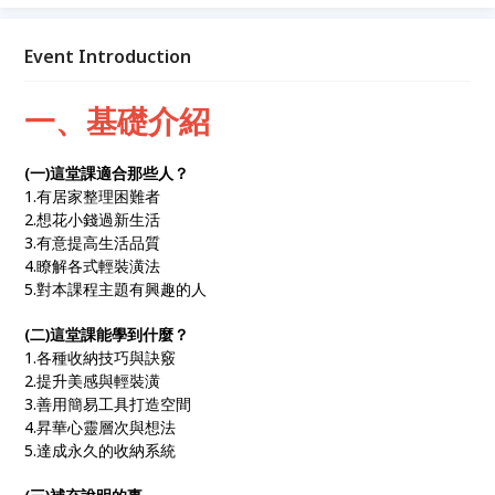
的整理技巧，一次性攻克居住難題。沒時間？易復亂？
怕辛苦？怕花錢？小改造，大改善，不用裝修、不用昂
貴花銷、巧扔雜物、善用收納工具、調整物品擺放位置
Event Introduction
和順序，每天只要5分鐘，就能實現少次整理，長久整
潔的整理效果。
一、基礎介紹
(一)這堂課適合那些人？
1.有居家整理困難者
2.想花小錢過新生活
3.有意提高生活品質
4.瞭解各式輕裝潢法
5.對本課程主題有興趣的人
(二)這堂課能學到什麼？
1.各種收納技巧與訣竅
2.提升美感與輕裝潢
3.善用簡易工具打造空間
4.昇華心靈層次與想法
5.達成永久的收納系統