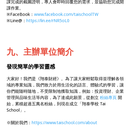
課完成的截圖證明，專人會即時回覆您的需求，並協助您完成開
課作業。
※FaceBook：
www.facebook.com/taischoolTW
※Line@：
https://lin.ee/rNR5oL0
九、主辦單位簡介
發現簡單的學習靈感
大家好！我們是《翔泰財經》。為了讓大家輕鬆取得並理解各領
域的專業知識，我們致力於用生活化的語言、體驗式的學習，讓
你們能隨時隨地，不受限制地獲取知識，例如：投資理財、企業
管理與品味生活等內容，為了達成此願景，從創立
粉絲專頁
開
始，累積超過五萬名粉絲，到現在成立「翔泰學校 Tai
School」。
※關於我們：
https://
www.taischool.com/about