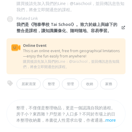
購買後請先加入我們的Line：@taischool，並回傳訊息告知
我們，將會立即開通您的課程。
Related Link
我們是《翔泰學校 Tai School》。致力於線上與線下的
整合是課程，讓知識圖像化、隨時隨地、容易學習。
Online Event
This is an online event, free from geographical limitations
—enjoy the fun easily from anywhere!
購買後請先加入我們的Line：@taischool，並回傳訊息告知我
們，將會立即開通您的課程。
居家清潔
整理
管理
收納
家務
整理，不僅僅是整理物品，更是一個認識自我的過程。
房子小？東西雜？戶型差？人口多？不同於市場上的日
本整理收納書，本書從人性需求出發，作者通過親手為
...
more
近百戶人家整理后，總結出200多條接地氣又符合國人