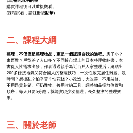
(三)補充說明的事
購買課程後可以重複觀看。
(課程試看，請註冊後
點擊
)
二、課程大綱
整理，不僅僅是整理物品，更是一個認識自我的過程。
房子小？
東西雜？戶型差？人口多？不同於市場上的日本整理收納書，本
書從人性需求出發，作者通過親手為近百戶人家整理后，總結出
200多條接地氣又符合國人的整理技巧，一次性攻克居住難題。沒
時間？易復亂？怕辛苦？怕花錢？小改造，大改善，不用裝修、
不用昂貴花銷、巧扔雜物、善用收納工具、調整物品擺放位置和
順序，每天只要5分鐘，就能實現少次整理，長久整潔的整理效
果。
三、關於老師