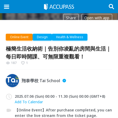
Share
Open with app
Online Event
Design
Health & Wellness
極簡生活收納術｜告別你凌亂的房間與生活｜
每日即時開課、可無限重複觀看！
187
1
翔泰學校 Tai School
2025.07.06 (Sun) 00:00 - 11.30 (Sun) 00:00 (GMT+8)
Add To Calendar
【Online Event】After purchase completed, you can
enter the live stream from the ticket page.