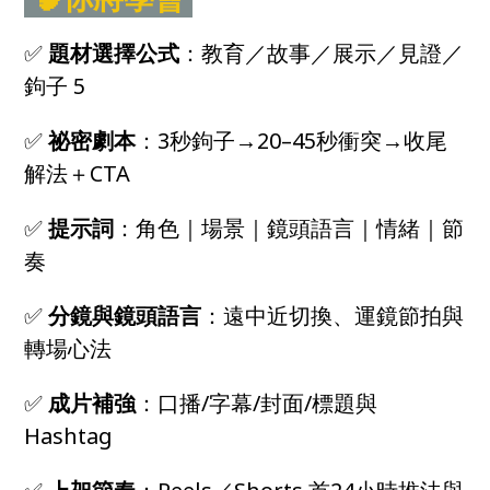
✅
題材選擇公式
：教育／故事／展示／見證／
鉤子 5
✅
祕密劇本
：3秒鉤子→20–45秒衝突→收尾
解法＋CTA
✅
提示詞
：角色｜場景｜鏡頭語言｜情緒｜節
奏
✅
分鏡與鏡頭語言
：遠中近切換、運鏡節拍與
轉場心法
✅
成片補強
：口播/字幕/封面/標題與
Hashtag