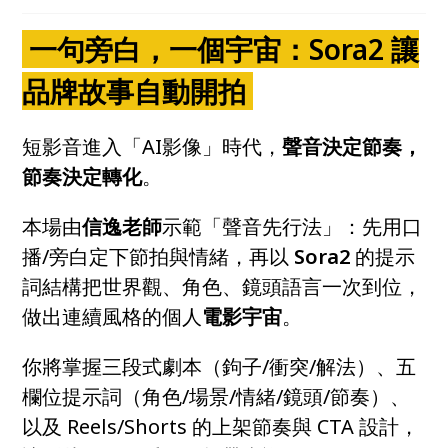
一句旁白，一個宇宙：Sora2 讓
品牌故事自動開拍
短影音進入「AI影像」時代，
聲音決定節奏，
節奏決定轉化
。
本場由
信逸老師
示範「聲音先行法」：先用口
播/旁白定下節拍與情緒，再以
Sora2
的提示
詞結構把世界觀、角色、鏡頭語言一次到位，
做出連續風格的個人
電影宇宙
。
你將掌握三段式劇本（鉤子/衝突/解法）、五
欄位提示詞（角色/場景/情緒/鏡頭/節奏）、
以及 Reels/Shorts 的上架節奏與 CTA 設計，