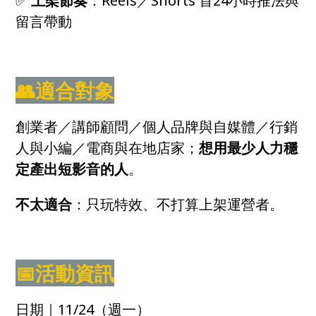
✅
上架節奏
：Reels／Shorts 首24小時推法與
留言帶動
👥適合對象
創業者／講師顧問／個人品牌與自媒體／行銷
人與小編／電商與在地店家；
想用最少人力穩
定產出短影音的人
。
不太適合
：只玩特效、不打算上架運營者。
📅活動資訊
日期｜11/24（週一）