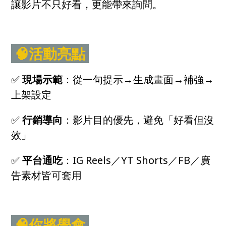
讓影片不只好看，更能帶來詢問。
🧠活動亮點
✅
現場示範
：從一句提示→生成畫面→補強→
上架設定
✅
行銷導向
：影片目的優先，避免「好看但沒
效」
✅
平台通吃
：IG Reels／YT Shorts／FB／廣
告素材皆可套用
🧠你將學會