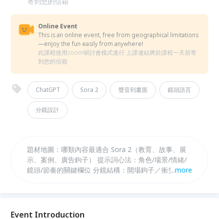
寄到您的信箱
Online Event
This is an online event, free from geographical limitations
—enjoy the fun easily from anywhere!
此課程使用zoom研討會模式進行 上課連結將於課程一天前寄
到您的信箱
ChatGPT
Sora 2
聲音到畫面
鏡頭語言
分鏡設計
題材地圖：哪類內容最適合 Sora 2（教育、故事、展
示、案例、廣告鉤子） 提示詞心法：角色/場景/情緒/
鏡頭/節奏的關鍵欄位 分鏡結構：開場鉤子／衝突轉折
...
more
／行動呼籲 成片補強：配旁白、疊字幕、封面與標題
注意事項 應用路徑：品牌宣傳／個人 IP／課程招生／
活動宣傳的實例拆解
Event Introduction