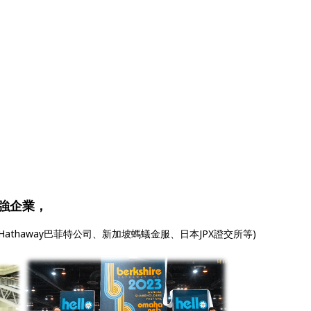
0強企業，
e Hathaway巴菲特公司、新加坡螞蟻金服、日本JPX證交所等)