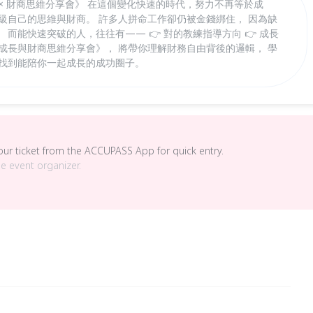
× 財商思維分享會》 在這個變化快速的時代，努力不再等於成
級自己的思維與財商。 許多人拼命工作卻仍被金錢綁住， 因為缺
而能快速突破的人，往往有—— 👉 對的教練指導方向 👉 成長
成長與財商思維分享會》， 將帶你理解財務自由背後的邏輯， 學
並找到能陪你一起成長的成功圈子。
your ticket from the ACCUPASS App for quick entry.
he event organizer.