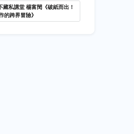
+不藏私講堂 楊富閔《破紙而出！
作的跨界冒險》