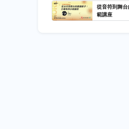
從音符到舞台
範講座