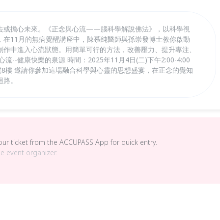
去或擔心未來。《正念與心流——腦科學解說佛法》，以科學視
，在11月的無病覺醒講座中，陳慕純醫師與孫崇發博士教你啟動
創作中進入心流狀態。用簡單可行的方法，改善壓力、提升專注、
-健康快樂的泉源 時間：2025年11月4日(二)下午2:00-4:00
號8樓 邀請你參加這場融合科學與心靈的思想盛宴，在正念的覺知
迴路。
your ticket from the ACCUPASS App for quick entry.
he event organizer.