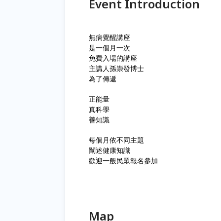
Event Introduction
無病覺醒講座
是一個月一次
免費入場的講座
主講人孫崇發博士
為了傳遞
正能量
真科學
善知識
每個月依不同主題
闡述健康知識
歡迎一般民眾報名參加
Map